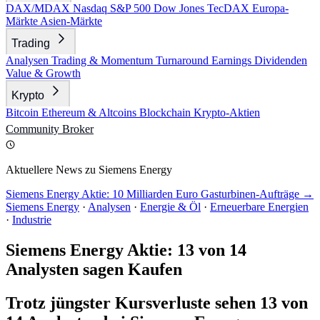
DAX/MDAX
Nasdaq
S&P 500
Dow Jones
TecDAX
Europa-
Märkte
Asien-Märkte
Trading
Analysen
Trading & Momentum
Turnaround
Earnings
Dividenden
Value & Growth
Krypto
Bitcoin
Ethereum & Altcoins
Blockchain
Krypto-Aktien
Community
Broker
Aktuellere News zu Siemens Energy
Siemens Energy Aktie: 10 Milliarden Euro Gasturbinen-Aufträge →
Siemens Energy
·
Analysen
·
Energie & Öl
·
Erneuerbare Energien
·
Industrie
Siemens Energy Aktie: 13 von 14
Analysten sagen Kaufen
Trotz jüngster Kursverluste sehen 13 von