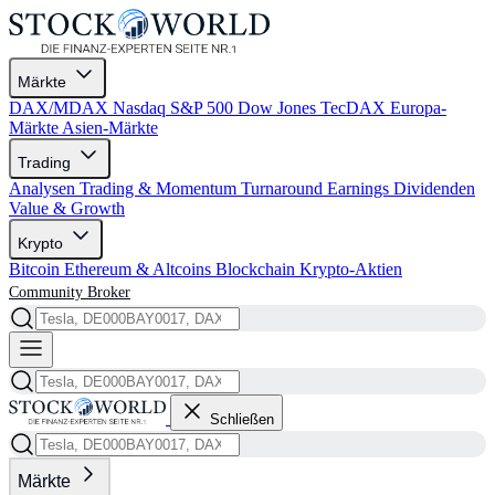
Märkte
DAX/MDAX
Nasdaq
S&P 500
Dow Jones
TecDAX
Europa-
Märkte
Asien-Märkte
Trading
Analysen
Trading & Momentum
Turnaround
Earnings
Dividenden
Value & Growth
Krypto
Bitcoin
Ethereum & Altcoins
Blockchain
Krypto-Aktien
Community
Broker
Schließen
Märkte