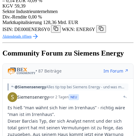
– 0,14 EUR
-0,09 %
KGV
59,39
Sektor
Industrieunternehmen
Div.-Rendite
0,00 %
Marktkapitalisierung
128,36 Mrd. EUR
ISIN: DE000ENER6Y0
WKN: ENER6Y
Aktiendetails öffnen
Community Forum zu Siemens Energy