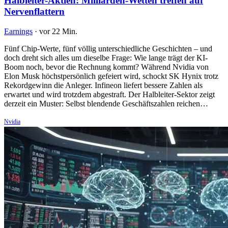
Halbleiter-Aktien: Milliarden-Wetten treffen auf
Nervenflattern
Earnings
·
vor 22 Min.
Fünf Chip-Werte, fünf völlig unterschiedliche Geschichten – und
doch dreht sich alles um dieselbe Frage: Wie lange trägt der KI-
Boom noch, bevor die Rechnung kommt? Während Nvidia von
Elon Musk höchstpersönlich gefeiert wird, schockt SK Hynix trotz
Rekordgewinn die Anleger. Infineon liefert bessere Zahlen als
erwartet und wird trotzdem abgestraft. Der Halbleiter-Sektor zeigt
derzeit ein Muster: Selbst blendende Geschäftszahlen reichen…
Nvidia