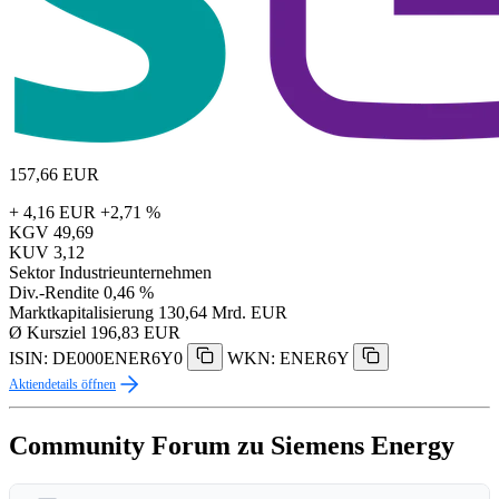
157,66
EUR
+ 4,16 EUR
+2,71 %
KGV
49,69
KUV
3,12
Sektor
Industrieunternehmen
Div.-Rendite
0,46 %
Marktkapitalisierung
130,64 Mrd. EUR
Ø Kursziel
196,83 EUR
ISIN: DE000ENER6Y0
WKN: ENER6Y
Aktiendetails öffnen
Community Forum zu Siemens Energy