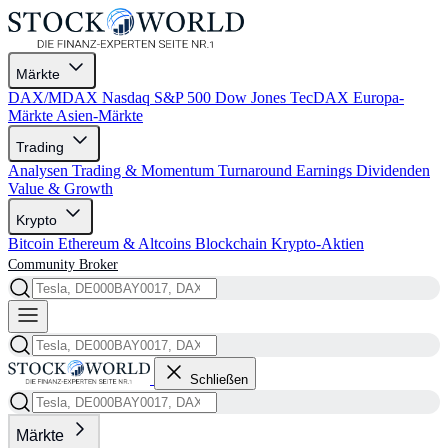
Märkte
DAX/MDAX
Nasdaq
S&P 500
Dow Jones
TecDAX
Europa-
Märkte
Asien-Märkte
Trading
Analysen
Trading & Momentum
Turnaround
Earnings
Dividenden
Value & Growth
Krypto
Bitcoin
Ethereum & Altcoins
Blockchain
Krypto-Aktien
Community
Broker
Schließen
Märkte