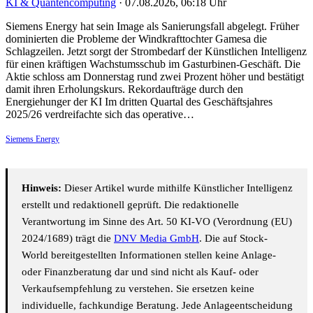
KI & Quantencomputing
·
07.08.2026, 06:18 Uhr
Siemens Energy hat sein Image als Sanierungsfall abgelegt. Früher
dominierten die Probleme der Windkrafttochter Gamesa die
Schlagzeilen. Jetzt sorgt der Strombedarf der Künstlichen Intelligenz
für einen kräftigen Wachstumsschub im Gasturbinen-Geschäft. Die
Aktie schloss am Donnerstag rund zwei Prozent höher und bestätigt
damit ihren Erholungskurs. Rekordaufträge durch den
Energiehunger der KI Im dritten Quartal des Geschäftsjahres
2025/26 verdreifachte sich das operative…
Siemens Energy
Hinweis:
Dieser Artikel wurde mithilfe Künstlicher Intelligenz
erstellt und redaktionell geprüft. Die redaktionelle
Verantwortung im Sinne des Art. 50 KI-VO (Verordnung (EU)
2024/1689) trägt die
DNV Media GmbH
. Die auf Stock-
World bereitgestellten Informationen stellen keine Anlage-
oder Finanzberatung dar und sind nicht als Kauf- oder
Verkaufsempfehlung zu verstehen. Sie ersetzen keine
individuelle, fachkundige Beratung. Jede Anlageentscheidung