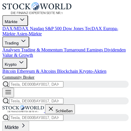
Märkte
DAX/MDAX
Nasdaq
S&P 500
Dow Jones
TecDAX
Europa-
Märkte
Asien-Märkte
Trading
Analysen
Trading & Momentum
Turnaround
Earnings
Dividenden
Value & Growth
Krypto
Bitcoin
Ethereum & Altcoins
Blockchain
Krypto-Aktien
Community
Broker
Schließen
Märkte