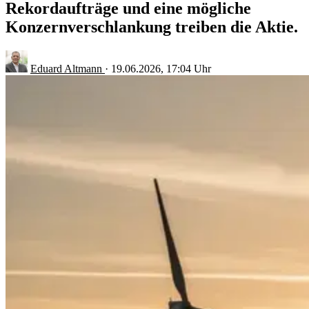
Rekordaufträge und eine mögliche
Konzernverschlankung treiben die Aktie.
Eduard Altmann
·
19.06.2026, 17:04 Uhr