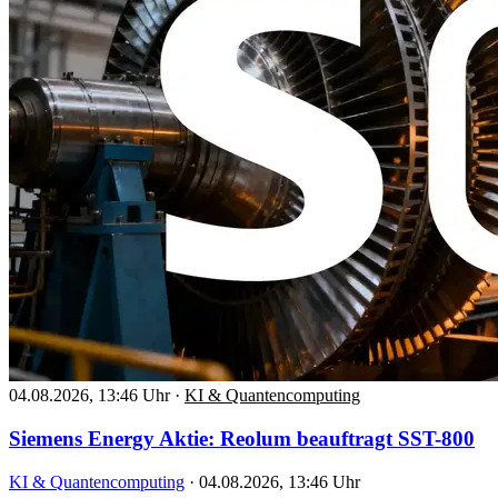
04.08.2026, 13:46 Uhr
·
KI & Quantencomputing
Siemens Energy Aktie: Reolum beauftragt SST-800
KI & Quantencomputing
·
04.08.2026, 13:46 Uhr