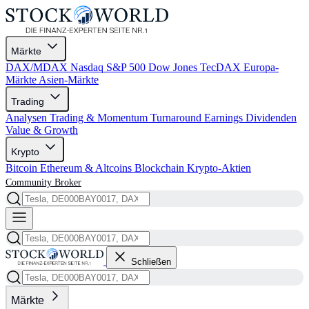
Märkte
DAX/MDAX
Nasdaq
S&P 500
Dow Jones
TecDAX
Europa-
Märkte
Asien-Märkte
Trading
Analysen
Trading & Momentum
Turnaround
Earnings
Dividenden
Value & Growth
Krypto
Bitcoin
Ethereum & Altcoins
Blockchain
Krypto-Aktien
Community
Broker
Schließen
Märkte