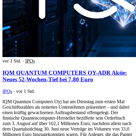
vor 1 Std.
·
IPOs
IQM QUANTUM COMPUTERS OY-ADR Aktie:
Neues 52-Wochen-Tief bei 7,80 Euro
IPOs
·
vor 1 Std.
IQM Quantum Computers Oyj hat am Dienstag zum ersten Mal
Geschäftszahlen als notiertes Unternehmen präsentiert – und dabei
einen kräftig gewachsenen Auftragsbestand offengelegt. Der
finnische Quantencomputer-Hersteller bezifferte sein Orderbuch
zum 3. August auf über 102,1 Millionen Euro, nachdem allein nach
dem Quartalsstichtag 30. Juni neue Verträge im Volumen von 33,0
Millionen Euro hinzugekommen waren. Für Anleger, die das Papier