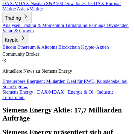
DAX/MDAX
Nasdaq
S&P 500
Dow Jones
TecDAX
Europa-
Märkte
Asien-Märkte
Trading
Analysen
Trading & Momentum
Turnaround
Earnings
Dividenden
Value & Growth
Krypto
Bitcoin
Ethereum & Altcoins
Blockchain
Krypto-Aktien
Community
Broker
Aktuellere News zu Siemens Energy
Erneuerbare Energien: Milliarden-Deal für RWE, Kursdebakel bei
SolarEdge →
Siemens Energy
·
DAX/MDAX
·
Energie & Öl
·
Industrie
·
Turnaround
Siemens Energy Aktie: 17,7 Milliarden
Aufträge
Siemens Energy präsentiert sich auf