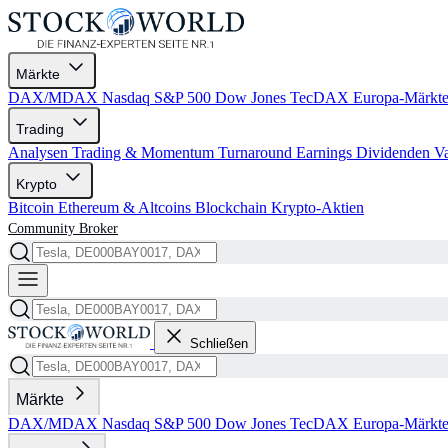
Märkte
DAX/MDAX
Nasdaq
S&P 500
Dow Jones
TecDAX
Europa-Märkt
Trading
Analysen
Trading & Momentum
Turnaround
Earnings
Dividenden
V
Krypto
Bitcoin
Ethereum & Altcoins
Blockchain
Krypto-Aktien
Community
Broker
Schließen
Märkte
DAX/MDAX
Nasdaq
S&P 500
Dow Jones
TecDAX
Europa-Märkt