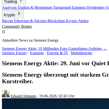
Trading
Analysen
Trading & Momentum
Turnaround
Earnings
Dividenden
V
Krypto
Bitcoin
Ethereum & Altcoins
Blockchain
Krypto-Aktien
Community
Broker
Aktuellere News zu Siemens Energy
Siemens Energy Aktie: 10 Milliarden Euro Gasturbinen-Aufträge →
Siemens Energy
·
Earnings
·
Energie & Öl
·
Marktberichte
Siemens Energy Aktie: 29. Juni vor Quiet 
Siemens Energy überzeugt mit starkem Gr
Kurstreiber.
Eduard Altmann
·
19.06.2026, 02:45 Uhr