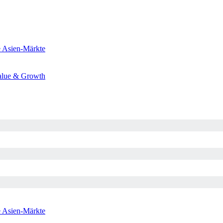
e
Asien-Märkte
alue & Growth
e
Asien-Märkte