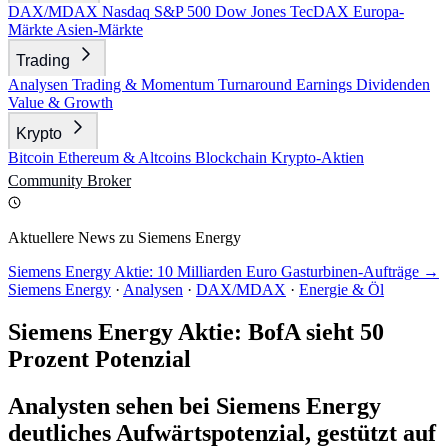
DAX/MDAX
Nasdaq
S&P 500
Dow Jones
TecDAX
Europa-
Märkte
Asien-Märkte
Trading
Analysen
Trading & Momentum
Turnaround
Earnings
Dividenden
Value & Growth
Krypto
Bitcoin
Ethereum & Altcoins
Blockchain
Krypto-Aktien
Community
Broker
Aktuellere News zu Siemens Energy
Siemens Energy Aktie: 10 Milliarden Euro Gasturbinen-Aufträge →
Siemens Energy
·
Analysen
·
DAX/MDAX
·
Energie & Öl
Siemens Energy Aktie: BofA sieht 50
Prozent Potenzial
Analysten sehen bei Siemens Energy
deutliches Aufwärtspotenzial, gestützt auf