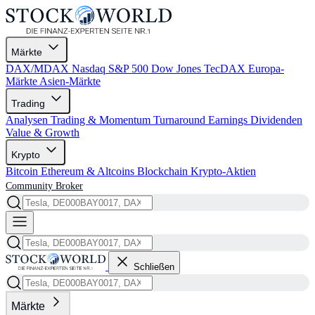
Märkte
DAX/MDAX
Nasdaq
S&P 500
Dow Jones
TecDAX
Europa-
Märkte
Asien-Märkte
Trading
Analysen
Trading & Momentum
Turnaround
Earnings
Dividenden
Value & Growth
Krypto
Bitcoin
Ethereum & Altcoins
Blockchain
Krypto-Aktien
Community
Broker
Schließen
Märkte