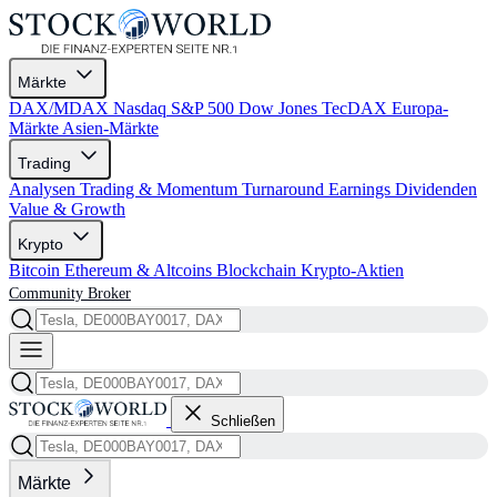
Märkte
DAX/MDAX
Nasdaq
S&P 500
Dow Jones
TecDAX
Europa-
Märkte
Asien-Märkte
Trading
Analysen
Trading & Momentum
Turnaround
Earnings
Dividenden
Value & Growth
Krypto
Bitcoin
Ethereum & Altcoins
Blockchain
Krypto-Aktien
Community
Broker
Schließen
Märkte