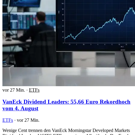
vor 27 Min.
·
ETFs
VanEck Dividend Leaders: 55,66 Euro Rekordhoch
vom 4. August
ETFs
·
vor 27 Min.
Wenige Cent trennen den VanEck Morningstar Developed Markets