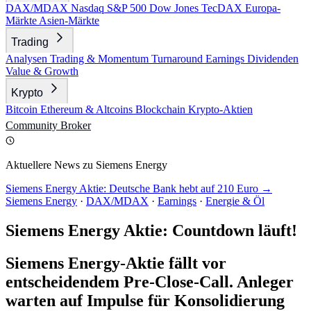
DAX/MDAX
Nasdaq
S&P 500
Dow Jones
TecDAX
Europa-
Märkte
Asien-Märkte
Trading
Analysen
Trading & Momentum
Turnaround
Earnings
Dividenden
Value & Growth
Krypto
Bitcoin
Ethereum & Altcoins
Blockchain
Krypto-Aktien
Community
Broker
Aktuellere News zu Siemens Energy
Siemens Energy Aktie: Deutsche Bank hebt auf 210 Euro →
Siemens Energy
·
DAX/MDAX
·
Earnings
·
Energie & Öl
Siemens Energy Aktie: Countdown läuft!
Siemens Energy-Aktie fällt vor
entscheidendem Pre-Close-Call. Anleger
warten auf Impulse für Konsolidierung