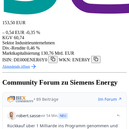
153,50
EUR
– 0,54 EUR
-0,35 %
KGV
60,74
Sektor
Industrieunternehmen
Div.-Rendite
0,46 %
Marktkapitalisierung
130,76 Mrd. EUR
ISIN: DE000ENER6Y0
WKN: ENER6Y
Aktiendetails öffnen
Community Forum zu Siemens Energy