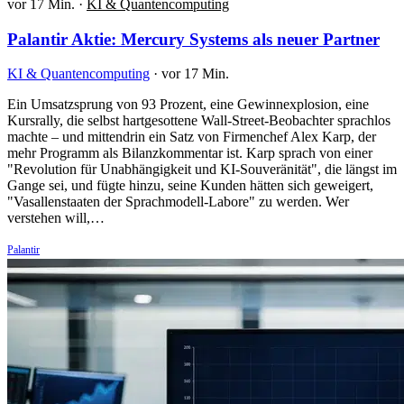
vor 17 Min.
·
KI & Quantencomputing
Palantir Aktie: Mercury Systems als neuer Partner
KI & Quantencomputing
·
vor 17 Min.
Ein Umsatzsprung von 93 Prozent, eine Gewinnexplosion, eine
Kursrally, die selbst hartgesottene Wall-Street-Beobachter sprachlos
machte – und mittendrin ein Satz von Firmenchef Alex Karp, der
mehr Programm als Bilanzkommentar ist. Karp sprach von einer
"Revolution für Unabhängigkeit und KI-Souveränität", die längst im
Gange sei, und fügte hinzu, seine Kunden hätten sich geweigert,
"Vasallenstaaten der Sprachmodell-Labore" zu werden. Wer
verstehen will,…
Palantir