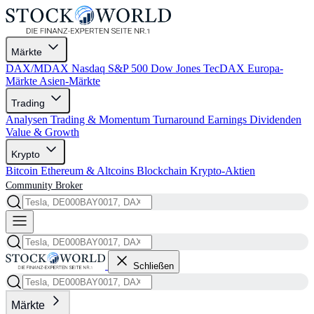
Märkte
DAX/MDAX
Nasdaq
S&P 500
Dow Jones
TecDAX
Europa-
Märkte
Asien-Märkte
Trading
Analysen
Trading & Momentum
Turnaround
Earnings
Dividenden
Value & Growth
Krypto
Bitcoin
Ethereum & Altcoins
Blockchain
Krypto-Aktien
Community
Broker
Schließen
Märkte