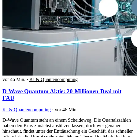
vor 46 Min.
·
KI & Quantencomputing
D-Wave Quantum Aktie: 20-Millionen-Deal mit
FAU
KI & Quantencomputing
·
vor 46 Min.
D-Wave Quantum steht an einem Scheideweg. Die Quartalszahlen
haben den Kurs zunächst abstürzen lassen, doch wer genauer
hinschaut, findet unter der Enttäuschung ein Geschäft, das schneller
wächst als die Umsatzzeile zeigt. Meine These: Der Markt hat hier