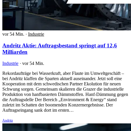
vor 54 Min.
·
Industrie
Andritz Aktie: Auftragsbestand springt auf 12,6
Milliarden
Industrie
·
vor 54 Min.
Rekordaufträge bei Wasserkraft, aber Flaute im Umweltgeschäft –
bei Andritz klaffen die Sparten aktuell auseinander. Jetzt soll eine
Kooperation mit dem schwedischen Partner Ekolution für neuen
Schwung sorgen. Gemeinsam skalieren die Grazer die industrielle
Produktion von hanfbasierten Dämmstoffen. Hanf-Dämmung gegen
die Auftragsdelle Der Bereich „Environment & Energy“ stand
zuletzt im Schatten der boomenden Konzernergebnisse. Der
Auftragseingang sank dort im ersten…
Andritz