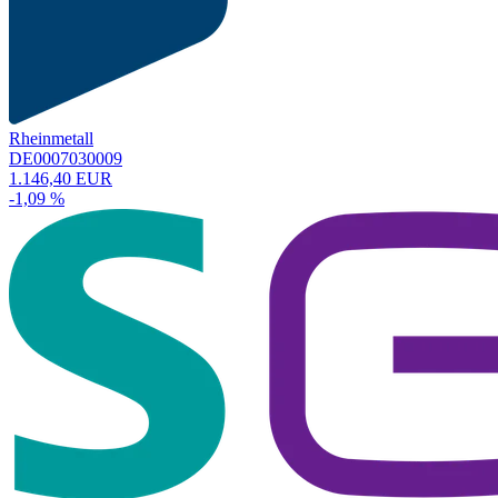
Rheinmetall
DE0007030009
1.146,40 EUR
-1,09 %