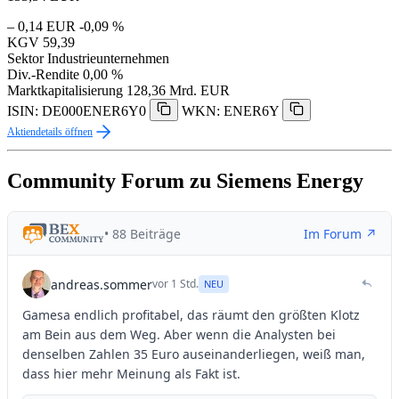
– 0,14 EUR
-0,09 %
KGV
59,39
Sektor
Industrieunternehmen
Div.-Rendite
0,00 %
Marktkapitalisierung
128,36 Mrd. EUR
ISIN: DE000ENER6Y0
WKN: ENER6Y
Aktiendetails öffnen
Community Forum zu Siemens Energy