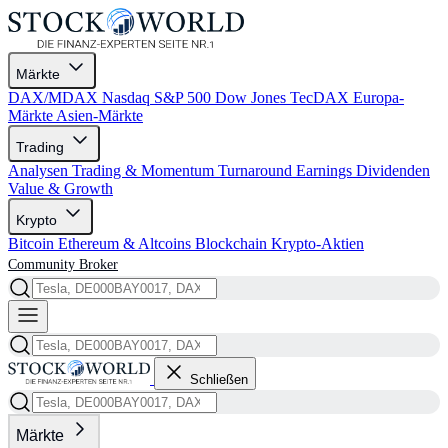
Märkte
DAX/MDAX
Nasdaq
S&P 500
Dow Jones
TecDAX
Europa-
Märkte
Asien-Märkte
Trading
Analysen
Trading & Momentum
Turnaround
Earnings
Dividenden
Value & Growth
Krypto
Bitcoin
Ethereum & Altcoins
Blockchain
Krypto-Aktien
Community
Broker
Schließen
Märkte