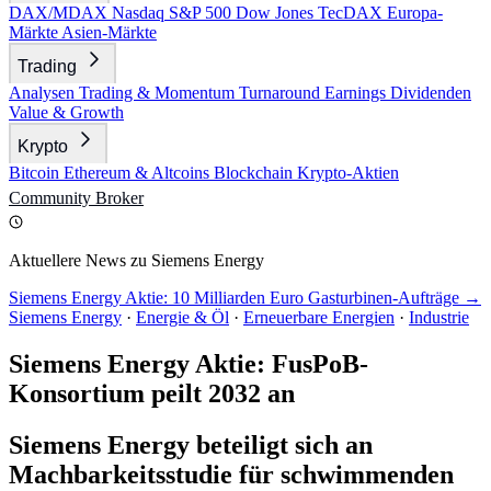
DAX/MDAX
Nasdaq
S&P 500
Dow Jones
TecDAX
Europa-
Märkte
Asien-Märkte
Trading
Analysen
Trading & Momentum
Turnaround
Earnings
Dividenden
Value & Growth
Krypto
Bitcoin
Ethereum & Altcoins
Blockchain
Krypto-Aktien
Community
Broker
Aktuellere News zu Siemens Energy
Siemens Energy Aktie: 10 Milliarden Euro Gasturbinen-Aufträge →
Siemens Energy
·
Energie & Öl
·
Erneuerbare Energien
·
Industrie
Siemens Energy Aktie: FusPoB-
Konsortium peilt 2032 an
Siemens Energy beteiligt sich an
Machbarkeitsstudie für schwimmenden