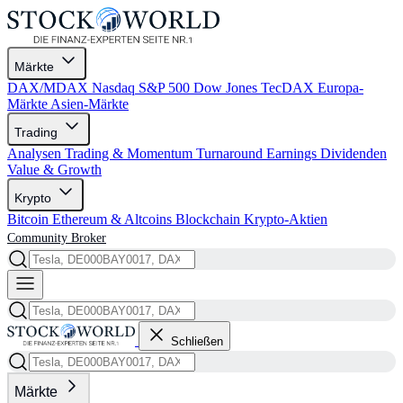
Märkte
DAX/MDAX
Nasdaq
S&P 500
Dow Jones
TecDAX
Europa-
Märkte
Asien-Märkte
Trading
Analysen
Trading & Momentum
Turnaround
Earnings
Dividenden
Value & Growth
Krypto
Bitcoin
Ethereum & Altcoins
Blockchain
Krypto-Aktien
Community
Broker
Schließen
Märkte