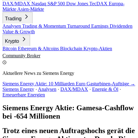
DAX/MDAX
Nasdaq
S&P 500
Dow Jones
TecDAX
Europa-
Märkte
Asien-Märkte
Trading
Analysen
Trading & Momentum
Turnaround
Earnings
Dividenden
Value & Growth
Krypto
Bitcoin
Ethereum & Altcoins
Blockchain
Krypto-Aktien
Community
Broker
Aktuellere News zu Siemens Energy
Siemens Energy Aktie: 10 Milliarden Euro Gasturbinen-Aufträge →
Siemens Energy
·
Analysen
·
DAX/MDAX
·
Energie & Öl
·
Erneuerbare Energien
Siemens Energy Aktie: Gamesa-Cashflow
bei -654 Millionen
Trotz eines neuen Auftragshochs gerät die