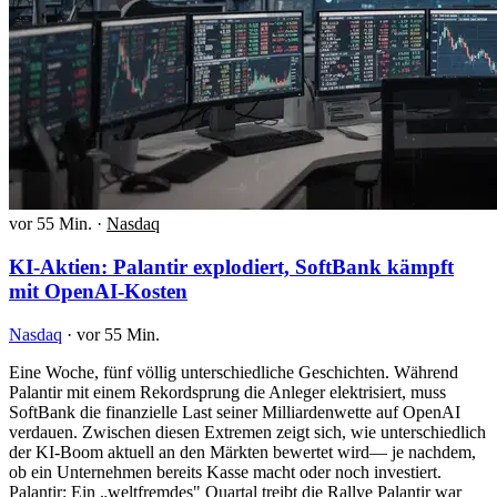
vor 55 Min.
·
Nasdaq
KI-Aktien: Palantir explodiert, SoftBank kämpft
mit OpenAI-Kosten
Nasdaq
·
vor 55 Min.
Eine Woche, fünf völlig unterschiedliche Geschichten. Während
Palantir mit einem Rekordsprung die Anleger elektrisiert, muss
SoftBank die finanzielle Last seiner Milliardenwette auf OpenAI
verdauen. Zwischen diesen Extremen zeigt sich, wie unterschiedlich
der KI-Boom aktuell an den Märkten bewertet wird— je nachdem,
ob ein Unternehmen bereits Kasse macht oder noch investiert.
Palantir: Ein „weltfremdes" Quartal treibt die Rallye Palantir war