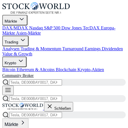
Märkte
DAX/MDAX
Nasdaq
S&P 500
Dow Jones
TecDAX
Europa-
Märkte
Asien-Märkte
Trading
Analysen
Trading & Momentum
Turnaround
Earnings
Dividenden
Value & Growth
Krypto
Bitcoin
Ethereum & Altcoins
Blockchain
Krypto-Aktien
Community
Broker
Schließen
Märkte