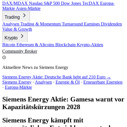
DAX/MDAX
Nasdaq
S&P 500
Dow Jones
TecDAX
Europa-
Märkte
Asien-Märkte
Trading
Analysen
Trading & Momentum
Turnaround
Earnings
Dividenden
Value & Growth
Krypto
Bitcoin
Ethereum & Altcoins
Blockchain
Krypto-Aktien
Community
Broker
Aktuellere News zu Siemens Energy
Siemens Energy Aktie: Deutsche Bank hebt auf 210 Euro →
Siemens Energy
·
Analysen
·
Energie & Öl
·
Erneuerbare Energien
·
Europa-Märkte
Siemens Energy Aktie: Gamesa warnt vor
Kapazitätskürzungen 2028
Siemens Energy kämpft mit