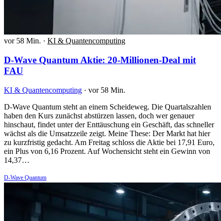
vor 58 Min.
·
KI & Quantencomputing
D-Wave Quantum Aktie: 20-Millionen-Deal mit
FAU
KI & Quantencomputing
·
vor 58 Min.
D-Wave Quantum steht an einem Scheideweg. Die Quartalszahlen
haben den Kurs zunächst abstürzen lassen, doch wer genauer
hinschaut, findet unter der Enttäuschung ein Geschäft, das schneller
wächst als die Umsatzzeile zeigt. Meine These: Der Markt hat hier
zu kurzfristig gedacht. Am Freitag schloss die Aktie bei 17,91 Euro,
ein Plus von 6,16 Prozent. Auf Wochensicht steht ein Gewinn von
14,37…
D-Wave Quantum