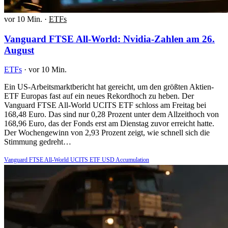
vor 10 Min.
·
ETFs
Vanguard FTSE All-World: Nvidia-Zahlen am 26.
August
ETFs
·
vor 10 Min.
Ein US-Arbeitsmarktbericht hat gereicht, um den größten Aktien-
ETF Europas fast auf ein neues Rekordhoch zu heben. Der
Vanguard FTSE All-World UCITS ETF schloss am Freitag bei
168,48 Euro. Das sind nur 0,28 Prozent unter dem Allzeithoch von
168,96 Euro, das der Fonds erst am Dienstag zuvor erreicht hatte.
Der Wochengewinn von 2,93 Prozent zeigt, wie schnell sich die
Stimmung gedreht…
Vanguard FTSE All-World UCITS ETF USD Accumulation