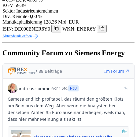
KGV
59,39
Sektor
Industrieunternehmen
Div.-Rendite
0,00 %
Marktkapitalisierung
128,36 Mrd. EUR
ISIN: DE000ENER6Y0
WKN: ENER6Y
Aktiendetails öffnen
Community Forum zu Siemens Energy