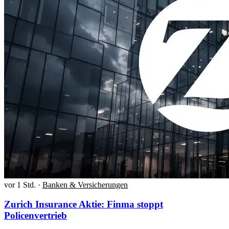
vor 1 Std.
·
Banken & Versicherungen
Zurich Insurance Aktie: Finma stoppt
Policenvertrieb