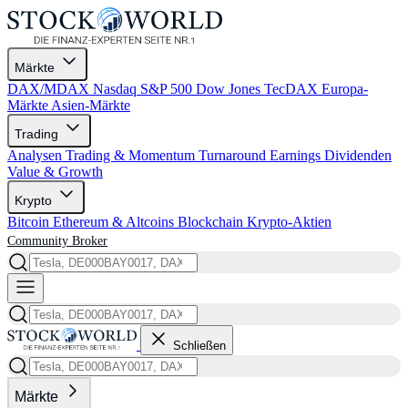
Märkte
DAX/MDAX
Nasdaq
S&P 500
Dow Jones
TecDAX
Europa-
Märkte
Asien-Märkte
Trading
Analysen
Trading & Momentum
Turnaround
Earnings
Dividenden
Value & Growth
Krypto
Bitcoin
Ethereum & Altcoins
Blockchain
Krypto-Aktien
Community
Broker
Schließen
Märkte