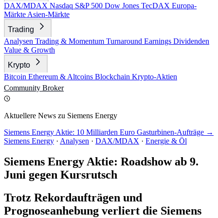
DAX/MDAX
Nasdaq
S&P 500
Dow Jones
TecDAX
Europa-
Märkte
Asien-Märkte
Trading
Analysen
Trading & Momentum
Turnaround
Earnings
Dividenden
Value & Growth
Krypto
Bitcoin
Ethereum & Altcoins
Blockchain
Krypto-Aktien
Community
Broker
Aktuellere News zu Siemens Energy
Siemens Energy Aktie: 10 Milliarden Euro Gasturbinen-Aufträge →
Siemens Energy
·
Analysen
·
DAX/MDAX
·
Energie & Öl
Siemens Energy Aktie: Roadshow ab 9.
Juni gegen Kursrutsch
Trotz Rekordaufträgen und
Prognoseanhebung verliert die Siemens