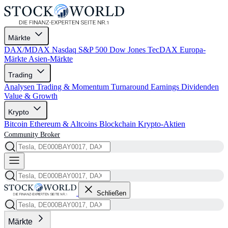
Märkte
DAX/MDAX
Nasdaq
S&P 500
Dow Jones
TecDAX
Europa-
Märkte
Asien-Märkte
Trading
Analysen
Trading & Momentum
Turnaround
Earnings
Dividenden
Value & Growth
Krypto
Bitcoin
Ethereum & Altcoins
Blockchain
Krypto-Aktien
Community
Broker
Schließen
Märkte