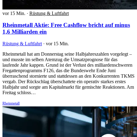
vor 15 Min.
·
Rüstung & Luftfahrt
Rheinmetall Aktie: Free Cashflow bricht auf minus
1,6 Milliarden ein
Rüstung & Luftfahrt
·
vor 15 Min.
Rheinmetall hat am Donnerstag seine Halbjahreszahlen vorgelegt –
und musste im selben Atemzug die Umsatzprognose für das
laufende Jahr kappen. Grund ist der Verlust des milliardenschweren
Fregattenprogramms F126, das die Bundeswehr Ende Juni
überraschend stornierte und stattdessen an den Konkurrenten TKMS
vergab. Der Rückschlag überschattete ein operativ starkes erstes
Halbjahr und sorgte am Kapitalmarkt für gemischte Reaktionen. Am
Freitag schloss…
Rheinmetall