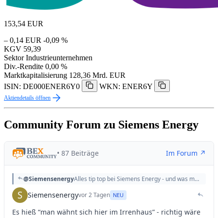
153,54
EUR
– 0,14 EUR
-0,09 %
KGV
59,39
Sektor
Industrieunternehmen
Div.-Rendite
0,00 %
Marktkapitalisierung
128,36 Mrd. EUR
ISIN: DE000ENER6Y0
WKN: ENER6Y
Aktiendetails öffnen
Community Forum zu Siemens Energy