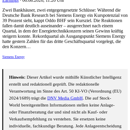
Earnings
·
06.08.2026, 11:20 Uhr
Zwei Bankhäuser, zwei entgegengesetzte Schlüsse: Während die
Deutsche Bank Research bei Siemens Energy ein Kurspotenzial von
39 Prozent sieht, kappt Oddo BHF sein Kursziel. Die Reaktionen
fallen damit deutlich auseinander – ausgerechnet nach einem
Quartal, in dem der Energietechnikkonzern seinen Gewinn kräftig
steigern konnte. Rekordquartal als Ausgangspunkt Siemens Energy
hatte gestern Zahlen für das dritte Geschäftsquartal vorgelegt, die
den Konzern…
Siemens Energy
Hinweis:
Dieser Artikel wurde mithilfe Künstlicher Intelligenz
erstellt und redaktionell geprüft. Die redaktionelle
Verantwortung im Sinne des Art. 50 KI-VO (Verordnung (EU)
2024/1689) trägt die
DNV Media GmbH
. Die auf Stock-
World bereitgestellten Informationen stellen keine Anlage-
oder Finanzberatung dar und sind nicht als Kauf- oder
Verkaufsempfehlung zu verstehen. Sie ersetzen keine
individuelle, fachkundige Beratung. Jede Anlageentscheidung