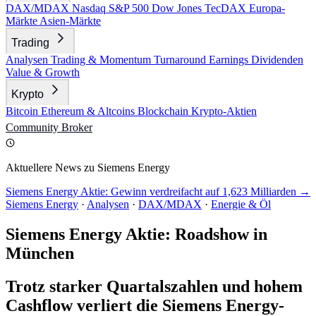
DAX/MDAX
Nasdaq
S&P 500
Dow Jones
TecDAX
Europa-
Märkte
Asien-Märkte
Trading
Analysen
Trading & Momentum
Turnaround
Earnings
Dividenden
Value & Growth
Krypto
Bitcoin
Ethereum & Altcoins
Blockchain
Krypto-Aktien
Community
Broker
Aktuellere News zu Siemens Energy
Siemens Energy Aktie: Gewinn verdreifacht auf 1,623 Milliarden →
Siemens Energy
·
Analysen
·
DAX/MDAX
·
Energie & Öl
Siemens Energy Aktie: Roadshow in
München
Trotz starker Quartalszahlen und hohem
Cashflow verliert die Siemens Energy-