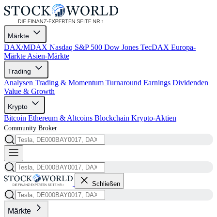
Märkte
DAX/MDAX
Nasdaq
S&P 500
Dow Jones
TecDAX
Europa-
Märkte
Asien-Märkte
Trading
Analysen
Trading & Momentum
Turnaround
Earnings
Dividenden
Value & Growth
Krypto
Bitcoin
Ethereum & Altcoins
Blockchain
Krypto-Aktien
Community
Broker
Schließen
Märkte