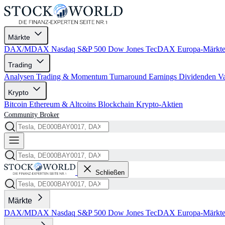
Märkte
DAX/MDAX
Nasdaq
S&P 500
Dow Jones
TecDAX
Europa-Märkt
Trading
Analysen
Trading & Momentum
Turnaround
Earnings
Dividenden
V
Krypto
Bitcoin
Ethereum & Altcoins
Blockchain
Krypto-Aktien
Community
Broker
Schließen
Märkte
DAX/MDAX
Nasdaq
S&P 500
Dow Jones
TecDAX
Europa-Märkt