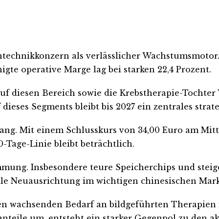
ntechnikkonzern als verlässlicher Wachstumsmotor.
igte operative Marge lag bei starken 22,4 Prozent.
 diesen Bereich sowie die Krebstherapie-Tochter V
dieses Segments bleibt bis 2027 ein zentrales strat
lang. Mit einem Schlusskurs von 34,00 Euro am Mitt
-Tage-Linie bleibt beträchtlich.
immung. Insbesondere teure Speicherchips und stei
le Neuausrichtung im wichtigen chinesischen Mark
n wachsenden Bedarf an bildgeführten Therapien i
anteile um, entsteht ein starker Gegenpol zu den