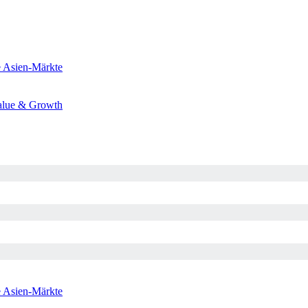
e
Asien-Märkte
alue & Growth
e
Asien-Märkte