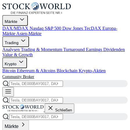
Märkte
DAX/MDAX
Nasdaq
S&P 500
Dow Jones
TecDAX
Europa-
Märkte
Asien-Märkte
Trading
Analysen
Trading & Momentum
Turnaround
Earnings
Dividenden
Value & Growth
Krypto
Bitcoin
Ethereum & Altcoins
Blockchain
Krypto-Aktien
Community
Broker
Schließen
Märkte