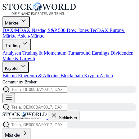
Märkte
DAX/MDAX
Nasdaq
S&P 500
Dow Jones
TecDAX
Europa-
Märkte
Asien-Märkte
Trading
Analysen
Trading & Momentum
Turnaround
Earnings
Dividenden
Value & Growth
Krypto
Bitcoin
Ethereum & Altcoins
Blockchain
Krypto-Aktien
Community
Broker
Schließen
Märkte