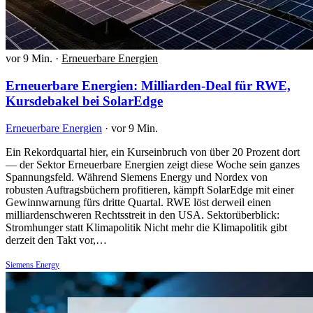
vor 9 Min.
·
Erneuerbare Energien
Erneuerbare Energien: Milliarden-Deal für RWE,
Kursdebakel bei SolarEdge
Erneuerbare Energien
·
vor 9 Min.
Ein Rekordquartal hier, ein Kurseinbruch von über 20 Prozent dort
— der Sektor Erneuerbare Energien zeigt diese Woche sein ganzes
Spannungsfeld. Während Siemens Energy und Nordex von
robusten Auftragsbüchern profitieren, kämpft SolarEdge mit einer
Gewinnwarnung fürs dritte Quartal. RWE löst derweil einen
milliardenschweren Rechtsstreit in den USA. Sektorüberblick:
Stromhunger statt Klimapolitik Nicht mehr die Klimapolitik gibt
derzeit den Takt vor,…
Siemens Energy