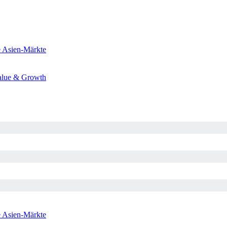
e
Asien-Märkte
alue & Growth
e
Asien-Märkte