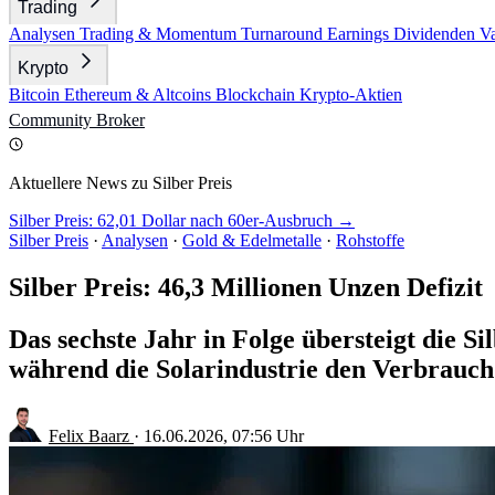
Trading
Analysen
Trading & Momentum
Turnaround
Earnings
Dividenden
V
Krypto
Bitcoin
Ethereum & Altcoins
Blockchain
Krypto-Aktien
Community
Broker
Aktuellere News zu Silber Preis
Silber Preis: 62,01 Dollar nach 60er-Ausbruch →
Silber Preis
·
Analysen
·
Gold & Edelmetalle
·
Rohstoffe
Silber Preis: 46,3 Millionen Unzen Defizit
Das sechste Jahr in Folge übersteigt die 
während die Solarindustrie den Verbrauch 
Felix Baarz
·
16.06.2026, 07:56 Uhr