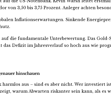
auf die US-Notenbank. Kevin Warsh leitet erstmals
or von 3,50 bis 3,75 Prozent. Anleger achten beson
balen Inflationserwartungen. Sinkende Energiepreis
hutz.
h auf die fundamentale Unterbewertung. Das Gold-Silb
lt das Defizit im Jahresverlauf so hoch aus wie prog
t genauer hinschauen
harmlos aus – sind es aber nicht. Wer investiert ist 
eigt, warum Abwarten riskanter sein kann, als es wi