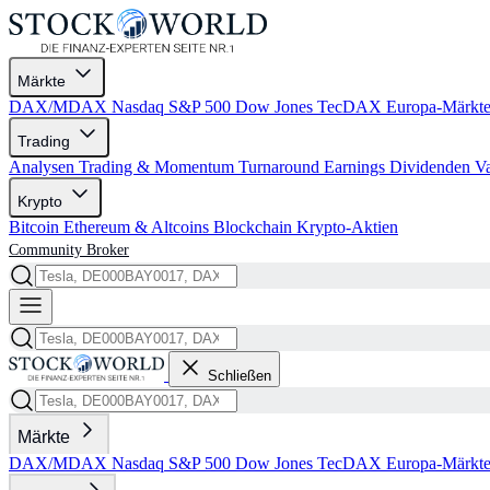
Märkte
DAX/MDAX
Nasdaq
S&P 500
Dow Jones
TecDAX
Europa-Märkt
Trading
Analysen
Trading & Momentum
Turnaround
Earnings
Dividenden
V
Krypto
Bitcoin
Ethereum & Altcoins
Blockchain
Krypto-Aktien
Community
Broker
Schließen
Märkte
DAX/MDAX
Nasdaq
S&P 500
Dow Jones
TecDAX
Europa-Märkt