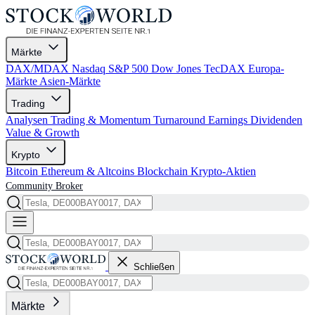
Märkte
DAX/MDAX
Nasdaq
S&P 500
Dow Jones
TecDAX
Europa-
Märkte
Asien-Märkte
Trading
Analysen
Trading & Momentum
Turnaround
Earnings
Dividenden
Value & Growth
Krypto
Bitcoin
Ethereum & Altcoins
Blockchain
Krypto-Aktien
Community
Broker
Schließen
Märkte