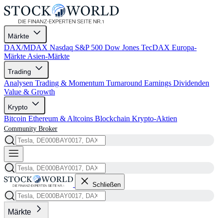
Märkte
DAX/MDAX
Nasdaq
S&P 500
Dow Jones
TecDAX
Europa-
Märkte
Asien-Märkte
Trading
Analysen
Trading & Momentum
Turnaround
Earnings
Dividenden
Value & Growth
Krypto
Bitcoin
Ethereum & Altcoins
Blockchain
Krypto-Aktien
Community
Broker
Schließen
Märkte