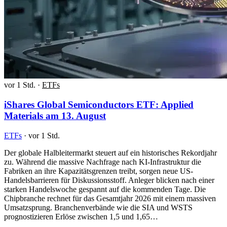
vor 1 Std.
·
ETFs
iShares Global Semiconductors ETF: Applied
Materials am 13. August
ETFs
·
vor 1 Std.
Der globale Halbleitermarkt steuert auf ein historisches Rekordjahr
zu. Während die massive Nachfrage nach KI-Infrastruktur die
Fabriken an ihre Kapazitätsgrenzen treibt, sorgen neue US-
Handelsbarrieren für Diskussionsstoff. Anleger blicken nach einer
starken Handelswoche gespannt auf die kommenden Tage. Die
Chipbranche rechnet für das Gesamtjahr 2026 mit einem massiven
Umsatzsprung. Branchenverbände wie die SIA und WSTS
prognostizieren Erlöse zwischen 1,5 und 1,65…