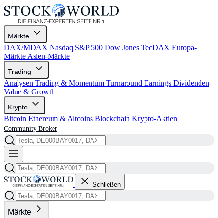
Märkte
DAX/MDAX
Nasdaq
S&P 500
Dow Jones
TecDAX
Europa-
Märkte
Asien-Märkte
Trading
Analysen
Trading & Momentum
Turnaround
Earnings
Dividenden
Value & Growth
Krypto
Bitcoin
Ethereum & Altcoins
Blockchain
Krypto-Aktien
Community
Broker
Schließen
Märkte