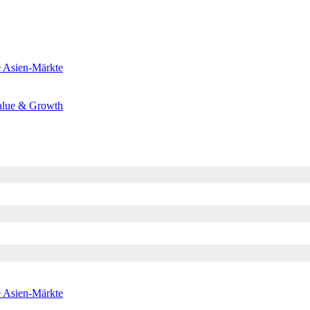
e
Asien-Märkte
alue & Growth
e
Asien-Märkte