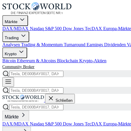
Märkte
DAX/MDAX
Nasdaq
S&P 500
Dow Jones
TecDAX
Europa-Märkt
Trading
Analysen
Trading & Momentum
Turnaround
Earnings
Dividenden
V
Krypto
Bitcoin
Ethereum & Altcoins
Blockchain
Krypto-Aktien
Community
Broker
Schließen
Märkte
DAX/MDAX
Nasdaq
S&P 500
Dow Jones
TecDAX
Europa-Märkt