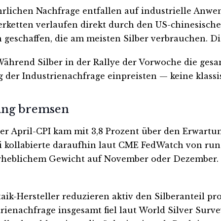
jährlichen Nachfrage entfallen auf industrielle An
eferketten verlaufen direkt durch den US-chinesisc
geschaffen, die am meisten Silber verbrauchen. Die
: Während Silber in der Rallye der Vorwoche die ge
ng der Industrienachfrage einpreisten — keine klas
gang bremsen
 Der April-CPI kam mit 3,8 Prozent über den Erwart
 kollabierte daraufhin laut CME FedWatch von rund
erheblichem Gewicht auf November oder Dezember. Ei
ik-Hersteller reduzieren aktiv den Silberanteil pr
rienachfrage insgesamt fiel laut World Silver Surv