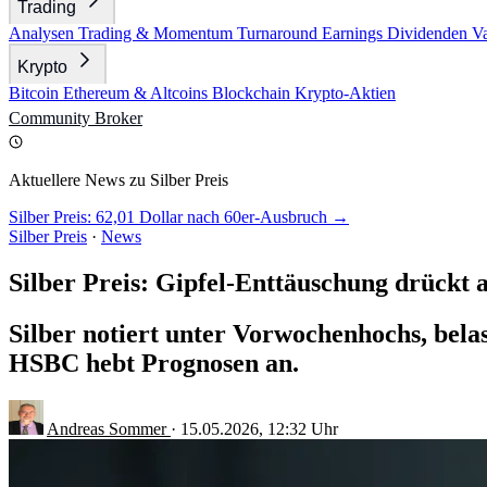
Trading
Analysen
Trading & Momentum
Turnaround
Earnings
Dividenden
V
Krypto
Bitcoin
Ethereum & Altcoins
Blockchain
Krypto-Aktien
Community
Broker
Aktuellere News zu Silber Preis
Silber Preis: 62,01 Dollar nach 60er-Ausbruch →
Silber Preis
·
News
Silber Preis: Gipfel-Enttäuschung drückt a
Silber notiert unter Vorwochenhochs, be
HSBC hebt Prognosen an.
Andreas Sommer
·
15.05.2026, 12:32 Uhr