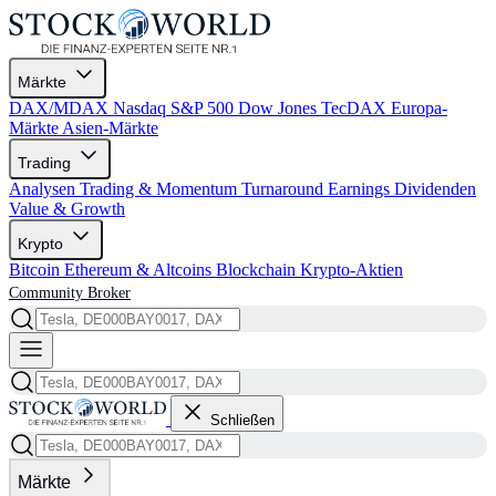
Märkte
DAX/MDAX
Nasdaq
S&P 500
Dow Jones
TecDAX
Europa-
Märkte
Asien-Märkte
Trading
Analysen
Trading & Momentum
Turnaround
Earnings
Dividenden
Value & Growth
Krypto
Bitcoin
Ethereum & Altcoins
Blockchain
Krypto-Aktien
Community
Broker
Schließen
Märkte