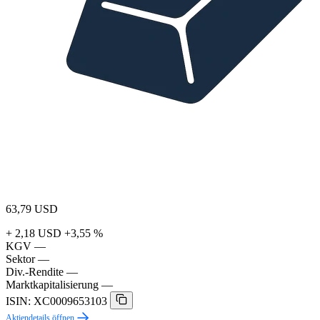
63,79
USD
+ 2,18 USD
+3,55 %
KGV
—
Sektor
—
Div.-Rendite
—
Marktkapitalisierung
—
ISIN: XC0009653103
Aktiendetails öffnen