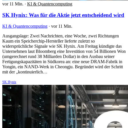
vor 11 Min.
·
KI & Quantencomputing
SK Hynix: Was für die Aktie jetzt entscheidend wird
KI & Quantencomputing
·
vor 11 Min.
Ausgangslage: Zwei Nachrichten, eine Woche, zwei Richtungen
Kaum ein Speicherchip-Hersteller lieferte zuletzt so
widersprüchliche Signale wie SK Hynix. Am Freitag kündigte das
Unternehmen laut Bloomberg eine Investition von 54 Billionen Won
(umgerechnet rund 38 Milliarden Dollar) in den Ausbau seiner
Fertigungskapazitäten in Südkorea an: eine neue DRAM-Fabrik in
Yongin, ein NAND-Werk in Cheongju. Begründet wird der Schritt
mit der „kontinuierlich…
SK Hynix