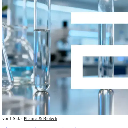
vor 1 Std.
·
Pharma & Biotech