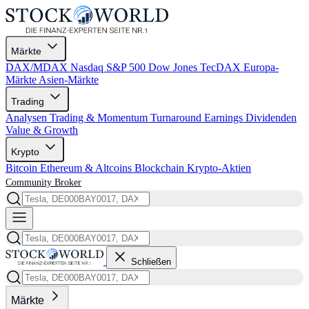
Märkte
DAX/MDAX
Nasdaq
S&P 500
Dow Jones
TecDAX
Europa-
Märkte
Asien-Märkte
Trading
Analysen
Trading & Momentum
Turnaround
Earnings
Dividenden
Value & Growth
Krypto
Bitcoin
Ethereum & Altcoins
Blockchain
Krypto-Aktien
Community
Broker
Schließen
Märkte