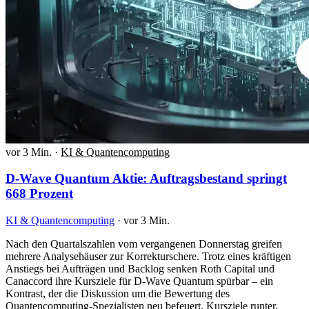
vor 3 Min.
·
KI & Quantencomputing
D-Wave Quantum Aktie: Auftragsbestand springt
668 Prozent
KI & Quantencomputing
·
vor 3 Min.
Nach den Quartalszahlen vom vergangenen Donnerstag greifen
mehrere Analysehäuser zur Korrekturschere. Trotz eines kräftigen
Anstiegs bei Aufträgen und Backlog senken Roth Capital und
Canaccord ihre Kursziele für D-Wave Quantum spürbar – ein
Kontrast, der die Diskussion um die Bewertung des
Quantencomputing-Spezialisten neu befeuert. Kursziele runter,