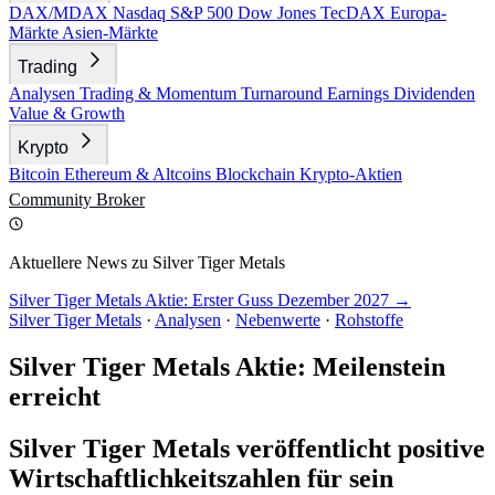
DAX/MDAX
Nasdaq
S&P 500
Dow Jones
TecDAX
Europa-
Märkte
Asien-Märkte
Trading
Analysen
Trading & Momentum
Turnaround
Earnings
Dividenden
Value & Growth
Krypto
Bitcoin
Ethereum & Altcoins
Blockchain
Krypto-Aktien
Community
Broker
Aktuellere News zu Silver Tiger Metals
Silver Tiger Metals Aktie: Erster Guss Dezember 2027 →
Silver Tiger Metals
·
Analysen
·
Nebenwerte
·
Rohstoffe
Silver Tiger Metals Aktie: Meilenstein
erreicht
Silver Tiger Metals veröffentlicht positive
Wirtschaftlichkeitszahlen für sein