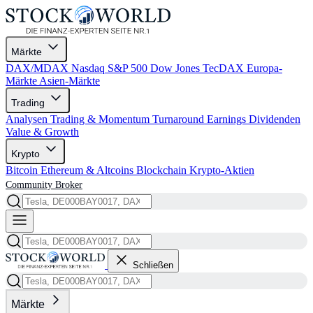
Märkte
DAX/MDAX
Nasdaq
S&P 500
Dow Jones
TecDAX
Europa-
Märkte
Asien-Märkte
Trading
Analysen
Trading & Momentum
Turnaround
Earnings
Dividenden
Value & Growth
Krypto
Bitcoin
Ethereum & Altcoins
Blockchain
Krypto-Aktien
Community
Broker
Schließen
Märkte