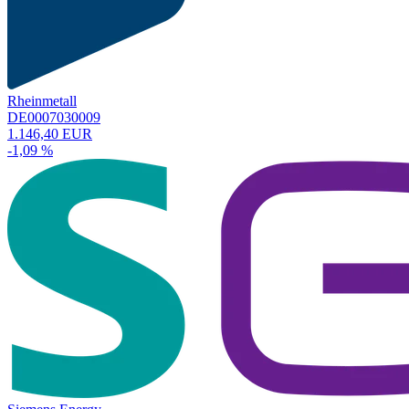
Rheinmetall
DE0007030009
1.146,40 EUR
-1,09 %