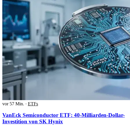
vor 57 Min.
·
ETFs
VanEck Semiconductor ETF: 40-Milliarden-Dollar-
Investition von SK Hynix