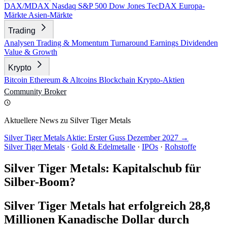
DAX/MDAX
Nasdaq
S&P 500
Dow Jones
TecDAX
Europa-
Märkte
Asien-Märkte
Trading
Analysen
Trading & Momentum
Turnaround
Earnings
Dividenden
Value & Growth
Krypto
Bitcoin
Ethereum & Altcoins
Blockchain
Krypto-Aktien
Community
Broker
Aktuellere News zu Silver Tiger Metals
Silver Tiger Metals Aktie: Erster Guss Dezember 2027 →
Silver Tiger Metals
·
Gold & Edelmetalle
·
IPOs
·
Rohstoffe
Silver Tiger Metals: Kapitalschub für
Silber-Boom?
Silver Tiger Metals hat erfolgreich 28,8
Millionen Kanadische Dollar durch