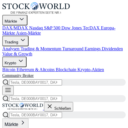
Märkte
DAX/MDAX
Nasdaq
S&P 500
Dow Jones
TecDAX
Europa-
Märkte
Asien-Märkte
Trading
Analysen
Trading & Momentum
Turnaround
Earnings
Dividenden
Value & Growth
Krypto
Bitcoin
Ethereum & Altcoins
Blockchain
Krypto-Aktien
Community
Broker
Schließen
Märkte