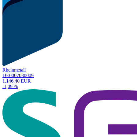
Rheinmetall
DE0007030009
1.146,40 EUR
-1,09 %