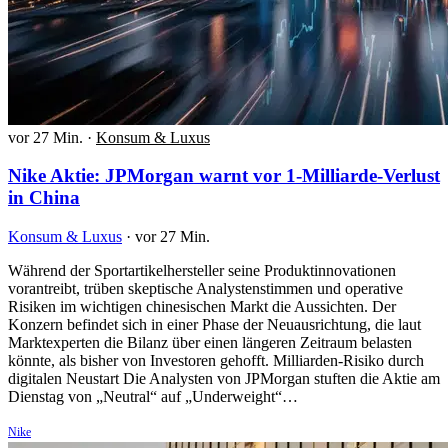
vor 27 Min.
·
Konsum & Luxus
Nike Aktie: JPMorgan warnt vor 1-Milliarde-Verlust
in China
Konsum & Luxus
·
vor 27 Min.
Während der Sportartikelhersteller seine Produktinnovationen
vorantreibt, trüben skeptische Analystenstimmen und operative
Risiken im wichtigen chinesischen Markt die Aussichten. Der
Konzern befindet sich in einer Phase der Neuausrichtung, die laut
Marktexperten die Bilanz über einen längeren Zeitraum belasten
könnte, als bisher von Investoren gehofft. Milliarden-Risiko durch
digitalen Neustart Die Analysten von JPMorgan stuften die Aktie am
Dienstag von „Neutral“ auf „Underweight“…
Nike