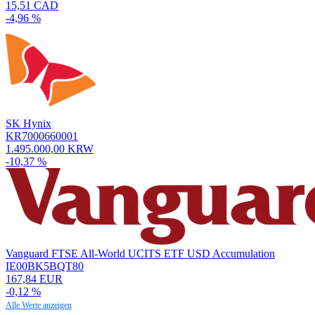
15,51 CAD
-4,96 %
SK Hynix
KR7000660001
1.495.000,00 KRW
-10,37 %
Vanguard FTSE All-World UCITS ETF USD Accumulation
IE00BK5BQT80
167,84 EUR
-0,12 %
Alle Werte anzeigen