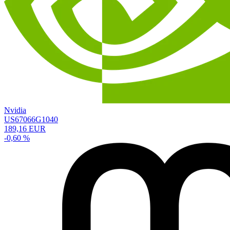
Nvidia
US67066G1040
189,16 EUR
-0,60 %