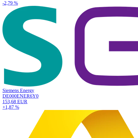
-2,79 %
Siemens Energy
DE000ENER6Y0
153,68 EUR
+1,87 %