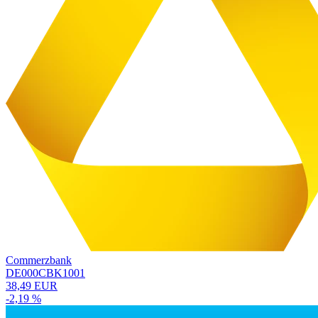
Commerzbank
DE000CBK1001
38,49 EUR
-2,19 %