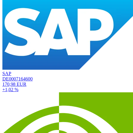
SAP
DE0007164600
170,98 EUR
+1,02 %