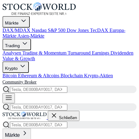
Märkte
DAX/MDAX
Nasdaq
S&P 500
Dow Jones
TecDAX
Europa-
Märkte
Asien-Märkte
Trading
Analysen
Trading & Momentum
Turnaround
Earnings
Dividenden
Value & Growth
Krypto
Bitcoin
Ethereum & Altcoins
Blockchain
Krypto-Aktien
Community
Broker
Schließen
Märkte