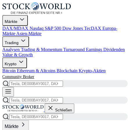
Märkte
DAX/MDAX
Nasdaq
S&P 500
Dow Jones
TecDAX
Europa-
Märkte
Asien-Märkte
Trading
Analysen
Trading & Momentum
Turnaround
Earnings
Dividenden
Value & Growth
Krypto
Bitcoin
Ethereum & Altcoins
Blockchain
Krypto-Aktien
Community
Broker
Schließen
Märkte