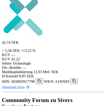
45,74
SEK
+ 5,34 SEK
+13,22 %
KGV
—
KUV
41,22
Sektor
Technologie
Div.-Rendite
—
Marktkapitalisierung
11,93 Mrd. SEK
Ø Kursziel
9,95 SEK
ISIN: SE0003917798
WKN: A1W9Z9
Aktiendetails öffnen
Community Forum zu Sivers