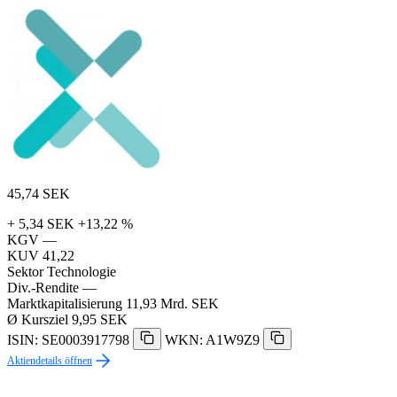
45,74
SEK
+ 5,34 SEK
+13,22 %
KGV
—
KUV
41,22
Sektor
Technologie
Div.-Rendite
—
Marktkapitalisierung
11,93 Mrd. SEK
Ø Kursziel
9,95 SEK
ISIN: SE0003917798
WKN: A1W9Z9
Aktiendetails öffnen