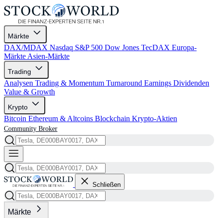
Märkte
DAX/MDAX
Nasdaq
S&P 500
Dow Jones
TecDAX
Europa-
Märkte
Asien-Märkte
Trading
Analysen
Trading & Momentum
Turnaround
Earnings
Dividenden
Value & Growth
Krypto
Bitcoin
Ethereum & Altcoins
Blockchain
Krypto-Aktien
Community
Broker
Schließen
Märkte