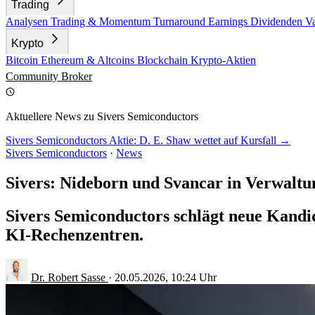
Trading
Analysen
Trading & Momentum
Turnaround
Earnings
Dividenden
V
Krypto
Bitcoin
Ethereum & Altcoins
Blockchain
Krypto-Aktien
Community
Broker
Aktuellere News zu Sivers Semiconductors
Sivers Semiconductors Aktie: D. E. Shaw wettet auf Kursfall →
Sivers Semiconductors
·
News
Sivers: Nideborn und Svancar in Verwaltu
Sivers Semiconductors schlägt neue Kandida
KI-Rechenzentren.
Dr. Robert Sasse
·
20.05.2026, 10:24 Uhr