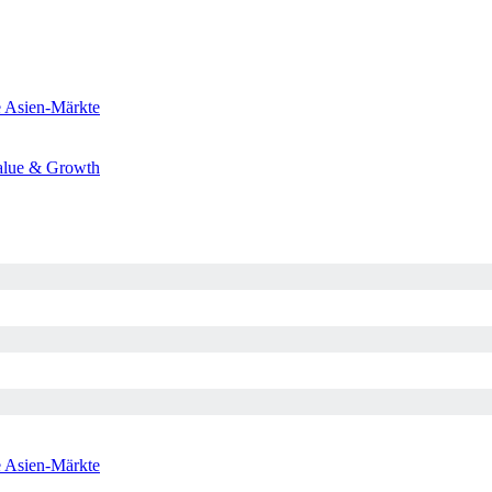
e
Asien-Märkte
alue & Growth
e
Asien-Märkte