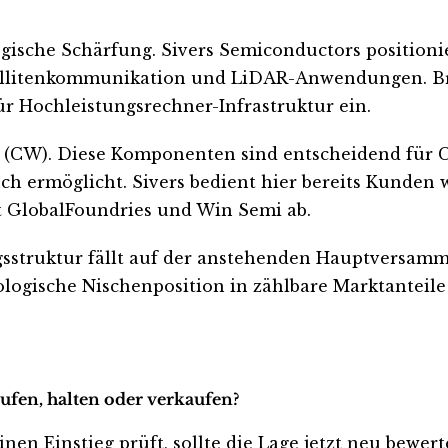
tegische Schärfung. Sivers Semiconductors position
ellitenkommunikation und LiDAR-Anwendungen. B
für Hochleistungsrechner-Infrastruktur ein.
(CW). Diese Komponenten sind entscheidend für Co
 ermöglicht. Sivers bedient hier bereits Kunden wi
t GlobalFoundries und Win Semi ab.
sstruktur fällt auf der anstehenden Hauptversamm
logische Nischenposition in zählbare Marktantei
ufen, halten oder verkaufen?
inen Einstieg prüft, sollte die Lage jetzt neu bewer