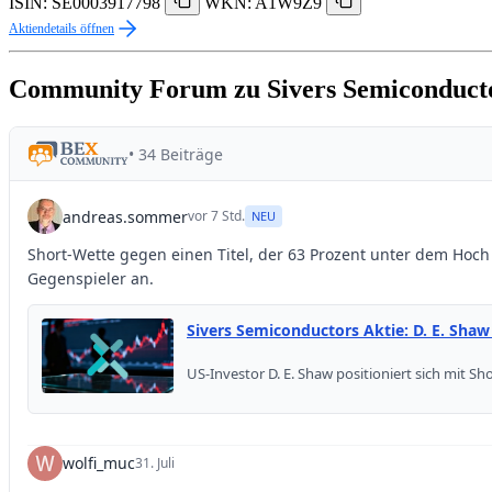
ISIN: SE0003917798
WKN: A1W9Z9
Aktiendetails öffnen
Community Forum zu Sivers Semiconduct