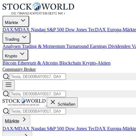
Märkte
DAX/MDAX
Nasdaq
S&P 500
Dow Jones
TecDAX
Europa-Märkt
Trading
Analysen
Trading & Momentum
Turnaround
Earnings
Dividenden
V
Krypto
Bitcoin
Ethereum & Altcoins
Blockchain
Krypto-Aktien
Community
Broker
Schließen
Märkte
DAX/MDAX
Nasdaq
S&P 500
Dow Jones
TecDAX
Europa-Märkt