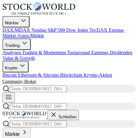
Märkte
DAX/MDAX
Nasdaq
S&P 500
Dow Jones
TecDAX
Europa-
Märkte
Asien-Märkte
Trading
Analysen
Trading & Momentum
Turnaround
Earnings
Dividenden
Value & Growth
Krypto
Bitcoin
Ethereum & Altcoins
Blockchain
Krypto-Aktien
Community
Broker
Schließen
Märkte