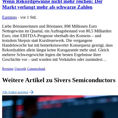
Wenn Rekordgewinne nicht mehr reichen: Der
Markt verlangt mehr als schwarze Zahlen
Earnings
·
vor 1 Std.
Liebe Börsianerinnen und Börsianer, 898 Millionen Euro
Nettogewinn im Quartal, ein Auftragsbestand von 80,5 Milliarden
Euro, eine EBITDA-Prognose oberhalb des Konsens – und
trotzdem Skepsis statt Kursfeuerwerk. Die vergangene
Handelswoche hat mit bemerkenswerter Konsequenz gezeigt, dass
Rekordzahlen allein längst keine Kursgarantie mehr sind. Gleich
mehrere Schwergewichte legten die besten Ergebnisse ihrer
Geschichte vor – und wurden mit Verkäufen oder zumindest…
Brenntag
Unicredit
Commerzbank
Weitere Artikel zu Sivers Semiconductors
Alle Artikel anzeigen