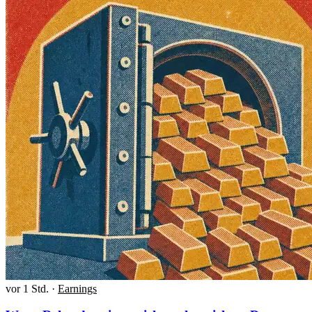
vor 1 Std.
·
Earnings