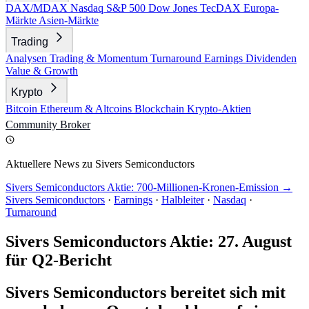
DAX/MDAX
Nasdaq
S&P 500
Dow Jones
TecDAX
Europa-
Märkte
Asien-Märkte
Trading
Analysen
Trading & Momentum
Turnaround
Earnings
Dividenden
Value & Growth
Krypto
Bitcoin
Ethereum & Altcoins
Blockchain
Krypto-Aktien
Community
Broker
Aktuellere News zu Sivers Semiconductors
Sivers Semiconductors Aktie: 700-Millionen-Kronen-Emission →
Sivers Semiconductors
·
Earnings
·
Halbleiter
·
Nasdaq
·
Turnaround
Sivers Semiconductors Aktie: 27. August
für Q2-Bericht
Sivers Semiconductors bereitet sich mit