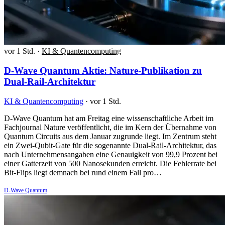
vor 1 Std.
·
KI & Quantencomputing
D-Wave Quantum Aktie: Nature-Publikation zu
Dual-Rail-Architektur
KI & Quantencomputing
·
vor 1 Std.
D-Wave Quantum hat am Freitag eine wissenschaftliche Arbeit im
Fachjournal Nature veröffentlicht, die im Kern der Übernahme von
Quantum Circuits aus dem Januar zugrunde liegt. Im Zentrum steht
ein Zwei-Qubit-Gate für die sogenannte Dual-Rail-Architektur, das
nach Unternehmensangaben eine Genauigkeit von 99,9 Prozent bei
einer Gatterzeit von 500 Nanosekunden erreicht. Die Fehlerrate bei
Bit-Flips liegt demnach bei rund einem Fall pro…
D-Wave Quantum