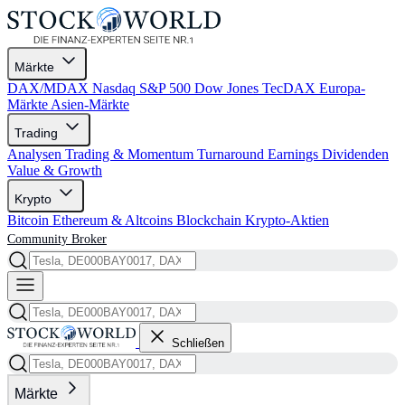
Märkte
DAX/MDAX
Nasdaq
S&P 500
Dow Jones
TecDAX
Europa-
Märkte
Asien-Märkte
Trading
Analysen
Trading & Momentum
Turnaround
Earnings
Dividenden
Value & Growth
Krypto
Bitcoin
Ethereum & Altcoins
Blockchain
Krypto-Aktien
Community
Broker
Schließen
Märkte