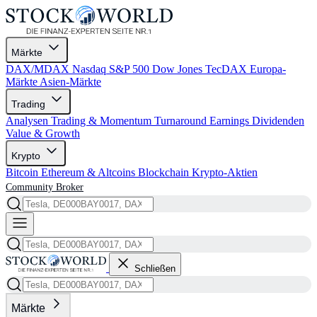
Märkte
DAX/MDAX
Nasdaq
S&P 500
Dow Jones
TecDAX
Europa-
Märkte
Asien-Märkte
Trading
Analysen
Trading & Momentum
Turnaround
Earnings
Dividenden
Value & Growth
Krypto
Bitcoin
Ethereum & Altcoins
Blockchain
Krypto-Aktien
Community
Broker
Schließen
Märkte