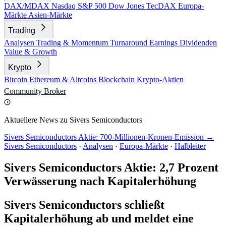
DAX/MDAX
Nasdaq
S&P 500
Dow Jones
TecDAX
Europa-
Märkte
Asien-Märkte
Trading
Analysen
Trading & Momentum
Turnaround
Earnings
Dividenden
Value & Growth
Krypto
Bitcoin
Ethereum & Altcoins
Blockchain
Krypto-Aktien
Community
Broker
Aktuellere News zu Sivers Semiconductors
Sivers Semiconductors Aktie: 700-Millionen-Kronen-Emission →
Sivers Semiconductors
·
Analysen
·
Europa-Märkte
·
Halbleiter
Sivers Semiconductors Aktie: 2,7 Prozent
Verwässerung nach Kapitalerhöhung
Sivers Semiconductors schließt
Kapitalerhöhung ab und meldet eine