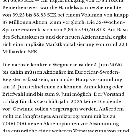
bei 68,95 SEK — ein Tagesrückgang von 1,78 Prozent.
Bemerkenswert war die Handelsspanne: Sie reichte
von 59,25 bis 83,85 SEK bei einem Volumen von knapp
37 Millionen Aktien. Zum Vergleich: Die 52-Wochen-
Spanne erstreckt sich von 2,85 bis 90,50 SEK. Auf Basis
des Schlusskurses und der neuen Aktienanzahl ergibt
sich eine implizite Marktkapitalisierung von rund 22,1
Milliarden SEK.
Die nächste konkrete Wegmarke ist der 5. Juni 2026 —
bis dahin müssen Aktionäre im Euroclear-Sweden-
Register erfasst sein, um an der Hauptversammlung
am 15. Juni teilnehmen zu können. Anmeldung oder
Briefwahl sind bis zum 9. Juni möglich. Der Vorstand
schlägt für das Geschäftsjahr 2025 keine Dividende
vor; Gewinne sollen vorgetragen werden. Außerdem
steht ein langfristiges Anreizprogramm mit bis zu
7.000.000 neuen Aktienoptionen zur Abstimmung —
das entspräche einer weiteren Verwässerung von rund