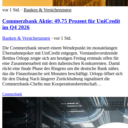
vor 1 Std.
·
Banken & Versicherungen
Commerzbank Aktie: 49,75 Prozent für UniCredit
im Q4 2026
Banken & Versicherungen
·
vor 1 Std.
Die Commerzbank steuert einem Wendepunkt im monatelangen
Übernahmepoker mit UniCredit entgegen. Vorstandsvorsitzende
Bettina Orlopp zeigte sich am heutigen Freitag erstmals offen für
eine Zusammenarbeit mit dem italienischen Konkurrenten. Damit
rückt eine finale Phase des Ringens um die deutsche Bank näher,
das die Finanzbranche seit Monaten beschäftigt. Orlopp öffnet sich
für den Dialog Nach längerer Zurückhaltung signalisiert die
Commerzbank-Chefin nun Kooperationsbereitschaft…
Commerzbank