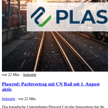
vor 22 Min.
·
Industrie
Plascred: Pachtvertrag mit CN Rail seit 1. August
aktiv
Industrie
·
vor 22 Min.
Das kanadische Unternehmen Plascred Circular Innovations hat die