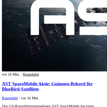
vor 16 Min.
·
Raumfahrt
AST SpaceMobile Aktie: Guinness-Rekord für
BlueBird-Satelliten
Raumfahrt
·
vor 16 Min.
Das US-Raumfahrtunternehmen AST SpaceMobile hat einen