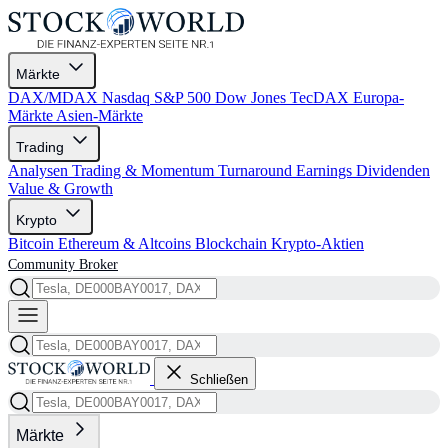
Märkte
DAX/MDAX
Nasdaq
S&P 500
Dow Jones
TecDAX
Europa-
Märkte
Asien-Märkte
Trading
Analysen
Trading & Momentum
Turnaround
Earnings
Dividenden
Value & Growth
Krypto
Bitcoin
Ethereum & Altcoins
Blockchain
Krypto-Aktien
Community
Broker
Schließen
Märkte