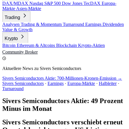
DAX/MDAX
Nasdaq
S&P 500
Dow Jones
TecDAX
Europa-
Märkte
Asien-Märkte
Trading
Analysen
Trading & Momentum
Turnaround
Earnings
Dividenden
Value & Growth
Krypto
Bitcoin
Ethereum & Altcoins
Blockchain
Krypto-Aktien
Community
Broker
Aktuellere News zu Sivers Semiconductors
Sivers Semiconductors Aktie: 700-Millionen-Kronen-Emission →
Sivers Semiconductors
·
Earnings
·
Europa-Märkte
·
Halbleiter
·
Turnaround
Sivers Semiconductors Aktie: 49 Prozent
Minus im Monat
Sivers Semiconductors verschiebt erneut