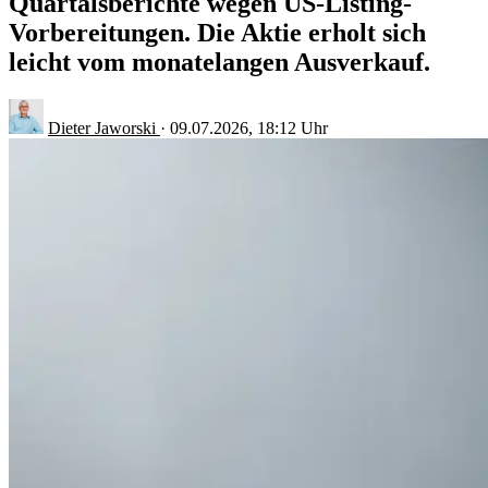
Quartalsberichte wegen US-Listing-
Vorbereitungen. Die Aktie erholt sich
leicht vom monatelangen Ausverkauf.
Dieter Jaworski
·
09.07.2026, 18:12 Uhr