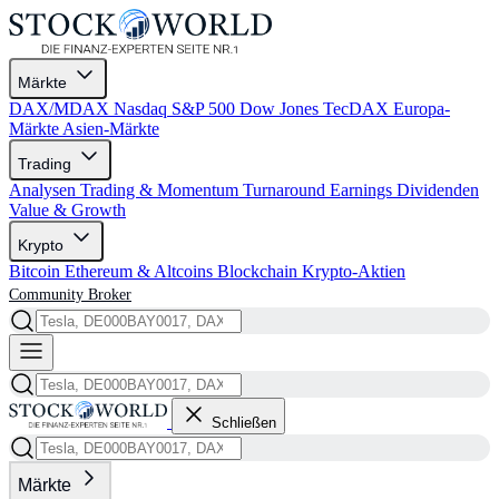
Märkte
DAX/MDAX
Nasdaq
S&P 500
Dow Jones
TecDAX
Europa-
Märkte
Asien-Märkte
Trading
Analysen
Trading & Momentum
Turnaround
Earnings
Dividenden
Value & Growth
Krypto
Bitcoin
Ethereum & Altcoins
Blockchain
Krypto-Aktien
Community
Broker
Schließen
Märkte