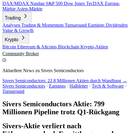
DAX/MDAX
Nasdaq
S&P 500
Dow Jones
TecDAX
Europa-
Märkte
Asien-Märkte
Trading
Analysen
Trading & Momentum
Turnaround
Earnings
Dividenden
Value & Growth
Krypto
Bitcoin
Ethereum & Altcoins
Blockchain
Krypto-Aktien
Community
Broker
Aktuellere News zu Sivers Semiconductors
Sivers Semiconductors: 22,8 Millionen Aktien durch Wandlung →
Sivers Semiconductors
·
Earnings
·
Halbleiter
·
Tech & Software
·
Turnaround
Sivers Semiconductors Aktie: 799
Millionen Pipeline trotz Q1-Rückgang
Sivers-Aktie verliert nach