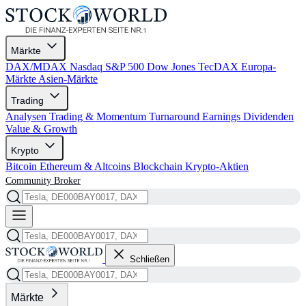
Märkte
DAX/MDAX
Nasdaq
S&P 500
Dow Jones
TecDAX
Europa-
Märkte
Asien-Märkte
Trading
Analysen
Trading & Momentum
Turnaround
Earnings
Dividenden
Value & Growth
Krypto
Bitcoin
Ethereum & Altcoins
Blockchain
Krypto-Aktien
Community
Broker
Schließen
Märkte