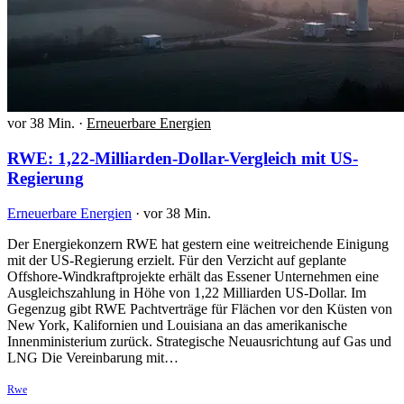
vor 38 Min.
·
Erneuerbare Energien
RWE: 1,22-Milliarden-Dollar-Vergleich mit US-
Regierung
Erneuerbare Energien
·
vor 38 Min.
Der Energiekonzern RWE hat gestern eine weitreichende Einigung
mit der US-Regierung erzielt. Für den Verzicht auf geplante
Offshore-Windkraftprojekte erhält das Essener Unternehmen eine
Ausgleichszahlung in Höhe von 1,22 Milliarden US-Dollar. Im
Gegenzug gibt RWE Pachtverträge für Flächen vor den Küsten von
New York, Kalifornien und Louisiana an das amerikanische
Innenministerium zurück. Strategische Neuausrichtung auf Gas und
LNG Die Vereinbarung mit…
Rwe