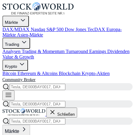
Märkte
DAX/MDAX
Nasdaq
S&P 500
Dow Jones
TecDAX
Europa-
Märkte
Asien-Märkte
Trading
Analysen
Trading & Momentum
Turnaround
Earnings
Dividenden
Value & Growth
Krypto
Bitcoin
Ethereum & Altcoins
Blockchain
Krypto-Aktien
Community
Broker
Schließen
Märkte