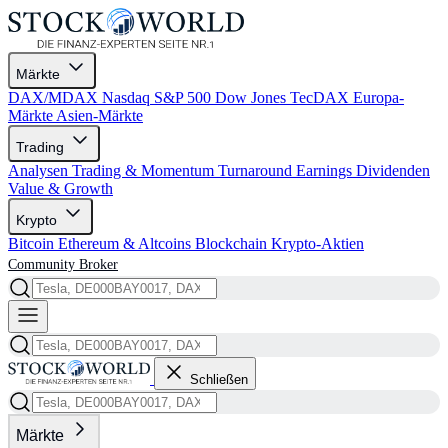
Märkte
DAX/MDAX
Nasdaq
S&P 500
Dow Jones
TecDAX
Europa-
Märkte
Asien-Märkte
Trading
Analysen
Trading & Momentum
Turnaround
Earnings
Dividenden
Value & Growth
Krypto
Bitcoin
Ethereum & Altcoins
Blockchain
Krypto-Aktien
Community
Broker
Schließen
Märkte