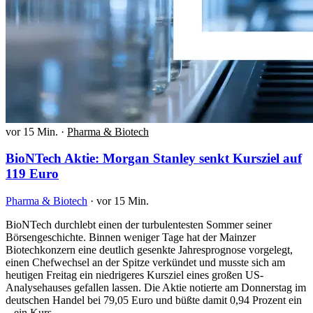
vor 15 Min.
·
Pharma & Biotech
BioNTech Aktie: Morgan Stanley senkt Kursziel auf
119 Euro
Pharma & Biotech
·
vor 15 Min.
BioNTech durchlebt einen der turbulentesten Sommer seiner
Börsengeschichte. Binnen weniger Tage hat der Mainzer
Biotechkonzern eine deutlich gesenkte Jahresprognose vorgelegt,
einen Chefwechsel an der Spitze verkündet und musste sich am
heutigen Freitag ein niedrigeres Kursziel eines großen US-
Analysehauses gefallen lassen. Die Aktie notierte am Donnerstag im
deutschen Handel bei 79,05 Euro und büßte damit 0,94 Prozent ein
– ein Kurs,…