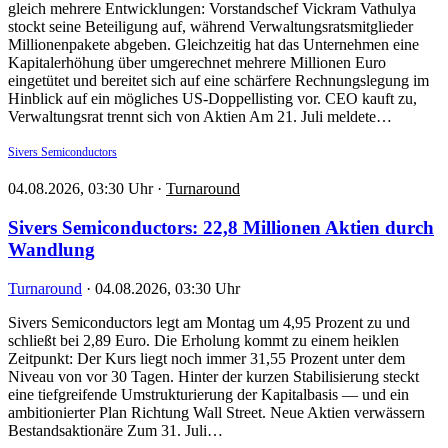
gleich mehrere Entwicklungen: Vorstandschef Vickram Vathulya
stockt seine Beteiligung auf, während Verwaltungsratsmitglieder
Millionenpakete abgeben. Gleichzeitig hat das Unternehmen eine
Kapitalerhöhung über umgerechnet mehrere Millionen Euro
eingetütet und bereitet sich auf eine schärfere Rechnungslegung im
Hinblick auf ein mögliches US-Doppellisting vor. CEO kauft zu,
Verwaltungsrat trennt sich von Aktien Am 21. Juli meldete…
Sivers Semiconductors
04.08.2026, 03:30 Uhr
·
Turnaround
Sivers Semiconductors: 22,8 Millionen Aktien durch
Wandlung
Turnaround
·
04.08.2026, 03:30 Uhr
Sivers Semiconductors legt am Montag um 4,95 Prozent zu und
schließt bei 2,89 Euro. Die Erholung kommt zu einem heiklen
Zeitpunkt: Der Kurs liegt noch immer 31,55 Prozent unter dem
Niveau von vor 30 Tagen. Hinter der kurzen Stabilisierung steckt
eine tiefgreifende Umstrukturierung der Kapitalbasis — und ein
ambitionierter Plan Richtung Wall Street. Neue Aktien verwässern
Bestandsaktionäre Zum 31. Juli…