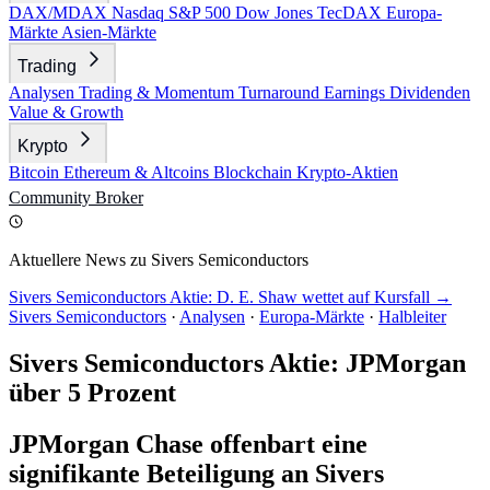
DAX/MDAX
Nasdaq
S&P 500
Dow Jones
TecDAX
Europa-
Märkte
Asien-Märkte
Trading
Analysen
Trading & Momentum
Turnaround
Earnings
Dividenden
Value & Growth
Krypto
Bitcoin
Ethereum & Altcoins
Blockchain
Krypto-Aktien
Community
Broker
Aktuellere News zu Sivers Semiconductors
Sivers Semiconductors Aktie: D. E. Shaw wettet auf Kursfall →
Sivers Semiconductors
·
Analysen
·
Europa-Märkte
·
Halbleiter
Sivers Semiconductors Aktie: JPMorgan
über 5 Prozent
JPMorgan Chase offenbart eine
signifikante Beteiligung an Sivers