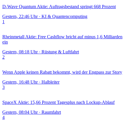
D-Wave Quantum Aktie: Auftragsbestand springt 668 Prozent
Gestern, 22:46 Uhr
·
KI & Quantencomputing
1
Rheinmetall Aktie: Free Cashflow bricht auf minus 1,6 Milliarden
ein
Gestern, 08:18 Uhr
·
Rüstung & Luftfahrt
2
Wenn Apple keinen Rabatt bekommt, wird der Engpass zur Story
Gestern, 16:48 Uhr
·
Halbleiter
3
SpaceX Aktie: 15,66 Prozent Tagesplus nach Lockup-Ablauf
Gestern, 08:04 Uhr
·
Raumfahrt
4