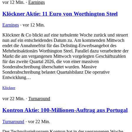
vor 12 Min.
·
Earnings
Klöckner Aktie: 11 Euro von Worthington Steel
Earnings
·
vor 12 Min.
Klöckner & Co blickt auf eine turbulente Woche zurück und steuert
nun auf ein entscheidendes Datum zu. Am kommenden Mittwoch
endet die Annahmefrist für das Delisting-Erwerbsangebot des
Mehrheitsaktionärs Worthington Steel. Parallel dazu verarbeitete der
Markt die am vergangenen Mittwoch vorgelegten Geschäftszahlen
für das zweite Quartal 2026, die von einer massiven
Sonderabschreibung überschattet wurden. Massive
Sonderabschreibung belastet Quartalsbilanz Die operative
Entwicklung…
Klöckner
vor 22 Min.
·
Turnaround
Kontron Aktie: 100-Millionen-Auftrag aus Portugal
Turnaround
·
vor 22 Min.
Der Technologiekonzern Kontron hat in der vergangenen Woche