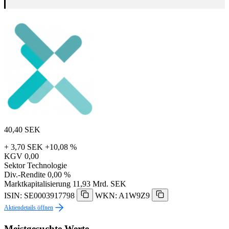
40,40
SEK
+ 3,70 SEK
+10,08 %
KGV
0,00
Sektor
Technologie
Div.-Rendite
0,00 %
Marktkapitalisierung
11,93 Mrd. SEK
ISIN: SE0003917798
WKN: A1W9Z9
Aktiendetails öffnen
Meistgesuchte Werte