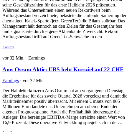
seine Geschäftszahlen für das erste Halbjahr 2026 präsentiert.
Während das Unternehmen einen neuen Rekordwert beim
Auftragsbestand verzeichnete, belastete die laufende Sanierung der
ehemaligen Katek-Sparte (jetzt GreenTec) die Bilanz spürbar. Das
Management hält dennoch an den Zielen für das Gesamtjahr fest
und signalisierte durch eigene Aktienkäufe Zuversicht. Rekord-
Auftragsbestand trifft auf GreenTec-Schwäche In den…
Kontron
vor 32 Min.
·
Earnings
Ams Osram Aktie: UBS hebt Kursziel auf 22 CHF
Earnings
·
vor 32 Min.
Der Halbleiterkonzern Ams Osram hat am vergangenen Dienstag
die Ergebnisse für das zweite Quartal 2026 vorgelegt und damit die
Marktteilnehmer positiv überrascht. Mit einem Umsatz von 805
Millionen Euro landete das Unternehmen am oberen Ende der
eigenen Prognosespanne. Auch die Profitabilität überzeugte die
Anleger: Die bereinigte EBITDA-Marge erreichte einen Wert von
16,9 Prozent. Diese operative Entwicklung spiegelt sich in der…