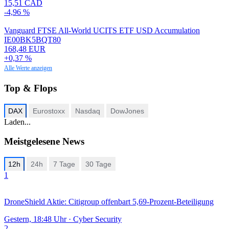
15,51 CAD
-4,96 %
Vanguard FTSE All-World UCITS ETF USD Accumulation
IE00BK5BQT80
168,48 EUR
+0,37 %
Alle Werte anzeigen
Top & Flops
DAX
Eurostoxx
Nasdaq
DowJones
Laden...
Meistgelesene News
12h
24h
7 Tage
30 Tage
1
DroneShield Aktie: Citigroup offenbart 5,69-Prozent-Beteiligung
Gestern, 18:48 Uhr
·
Cyber Security
2