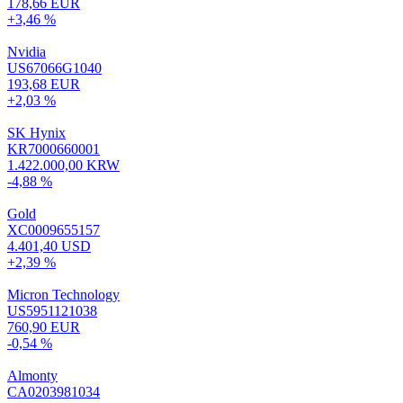
178,66 EUR
+3,46 %
Nvidia
US67066G1040
193,68 EUR
+2,03 %
SK Hynix
KR7000660001
1.422.000,00 KRW
-4,88 %
Gold
XC0009655157
4.401,40 USD
+2,39 %
Micron Technology
US5951121038
760,90 EUR
-0,54 %
Almonty
CA0203981034