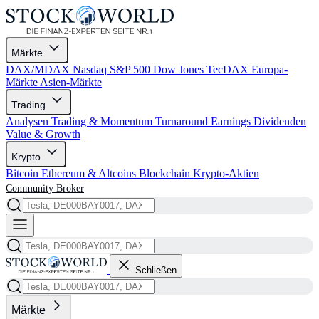
Märkte
DAX/MDAX
Nasdaq
S&P 500
Dow Jones
TecDAX
Europa-
Märkte
Asien-Märkte
Trading
Analysen
Trading & Momentum
Turnaround
Earnings
Dividenden
Value & Growth
Krypto
Bitcoin
Ethereum & Altcoins
Blockchain
Krypto-Aktien
Community
Broker
Schließen
Märkte