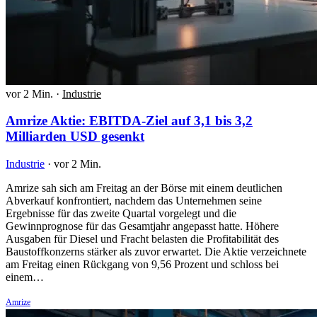
vor 2 Min.
·
Industrie
Amrize Aktie: EBITDA-Ziel auf 3,1 bis 3,2
Milliarden USD gesenkt
Industrie
·
vor 2 Min.
Amrize sah sich am Freitag an der Börse mit einem deutlichen
Abverkauf konfrontiert, nachdem das Unternehmen seine
Ergebnisse für das zweite Quartal vorgelegt und die
Gewinnprognose für das Gesamtjahr angepasst hatte. Höhere
Ausgaben für Diesel und Fracht belasten die Profitabilität des
Baustoffkonzerns stärker als zuvor erwartet. Die Aktie verzeichnete
am Freitag einen Rückgang von 9,56 Prozent und schloss bei
einem…
Amrize