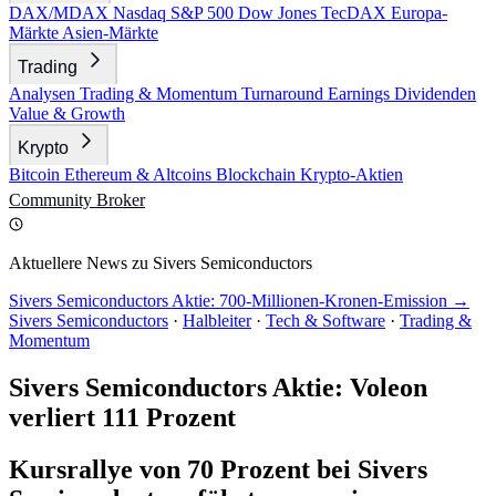
DAX/MDAX
Nasdaq
S&P 500
Dow Jones
TecDAX
Europa-
Märkte
Asien-Märkte
Trading
Analysen
Trading & Momentum
Turnaround
Earnings
Dividenden
Value & Growth
Krypto
Bitcoin
Ethereum & Altcoins
Blockchain
Krypto-Aktien
Community
Broker
Aktuellere News zu Sivers Semiconductors
Sivers Semiconductors Aktie: 700-Millionen-Kronen-Emission →
Sivers Semiconductors
·
Halbleiter
·
Tech & Software
·
Trading &
Momentum
Sivers Semiconductors Aktie: Voleon
verliert 111 Prozent
Kursrallye von 70 Prozent bei Sivers