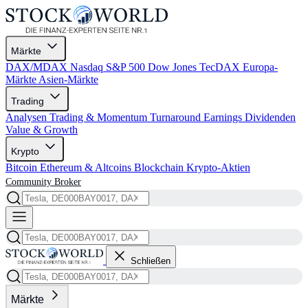
Märkte
DAX/MDAX
Nasdaq
S&P 500
Dow Jones
TecDAX
Europa-
Märkte
Asien-Märkte
Trading
Analysen
Trading & Momentum
Turnaround
Earnings
Dividenden
Value & Growth
Krypto
Bitcoin
Ethereum & Altcoins
Blockchain
Krypto-Aktien
Community
Broker
Schließen
Märkte