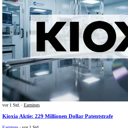
vor 1 Std.
·
Earnings
Kioxia Aktie: 229 Millionen Dollar Patentstrafe
Earnings
·
vor 1 Std.