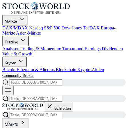
Märkte
DAX/MDAX
Nasdaq
S&P 500
Dow Jones
TecDAX
Europa-
Märkte
Asien-Märkte
Trading
Analysen
Trading & Momentum
Turnaround
Earnings
Dividenden
Value & Growth
Krypto
Bitcoin
Ethereum & Altcoins
Blockchain
Krypto-Aktien
Community
Broker
Schließen
Märkte