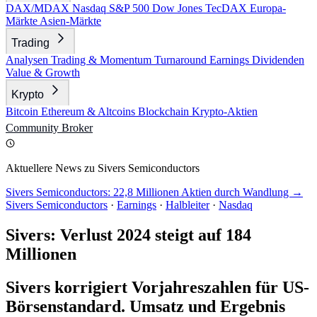
DAX/MDAX
Nasdaq
S&P 500
Dow Jones
TecDAX
Europa-
Märkte
Asien-Märkte
Trading
Analysen
Trading & Momentum
Turnaround
Earnings
Dividenden
Value & Growth
Krypto
Bitcoin
Ethereum & Altcoins
Blockchain
Krypto-Aktien
Community
Broker
Aktuellere News zu Sivers Semiconductors
Sivers Semiconductors: 22,8 Millionen Aktien durch Wandlung →
Sivers Semiconductors
·
Earnings
·
Halbleiter
·
Nasdaq
Sivers: Verlust 2024 steigt auf 184
Millionen
Sivers korrigiert Vorjahreszahlen für US-
Börsenstandard. Umsatz und Ergebnis