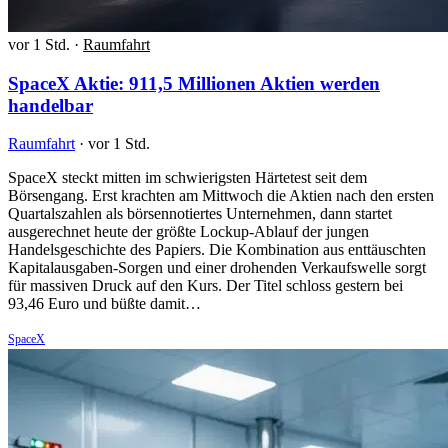
vor 1 Std.
·
Raumfahrt
SpaceX Aktie: 911,5 Millionen Aktien werden
handelbar
Raumfahrt
·
vor 1 Std.
SpaceX steckt mitten im schwierigsten Härtetest seit dem
Börsengang. Erst krachten am Mittwoch die Aktien nach den ersten
Quartalszahlen als börsennotiertes Unternehmen, dann startet
ausgerechnet heute der größte Lockup-Ablauf der jungen
Handelsgeschichte des Papiers. Die Kombination aus enttäuschten
Kapitalausgaben-Sorgen und einer drohenden Verkaufswelle sorgt
für massiven Druck auf den Kurs. Der Titel schloss gestern bei
93,46 Euro und büßte damit…
SpaceX