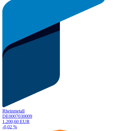
Rheinmetall
DE0007030009
1.200,60 EUR
-0,02 %