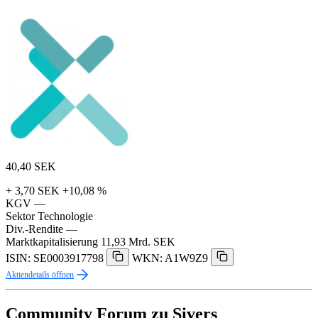
40,40
SEK
+ 3,70 SEK
+10,08 %
KGV
—
Sektor
Technologie
Div.-Rendite
—
Marktkapitalisierung
11,93 Mrd. SEK
ISIN: SE0003917798
WKN: A1W9Z9
Aktiendetails öffnen
Community Forum zu Sivers