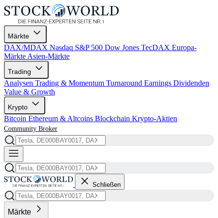
Märkte
DAX/MDAX
Nasdaq
S&P 500
Dow Jones
TecDAX
Europa-
Märkte
Asien-Märkte
Trading
Analysen
Trading & Momentum
Turnaround
Earnings
Dividenden
Value & Growth
Krypto
Bitcoin
Ethereum & Altcoins
Blockchain
Krypto-Aktien
Community
Broker
Schließen
Märkte