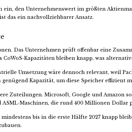
h ein, den Unternehmenswert im größten Aktienmar
st das ein nachvollziehbarer Ansatz.
ce
onen. Das Unternehmen prüft offenbar eine Zusamme
 CoWoS-Kapazitäten bleiben knapp, was alternativ
strielle Umsetzung wäre dennoch relevant, weil Pa
 genügend Kapazität, um diese Speicher effizient m
re Zuteilungen. Microsoft, Google und Amazon soll
d ASML-Maschinen, die rund 400 Millionen Dollar p
indestens bis in die erste Hälfte 2027 knapp bleibe
fzubauen.