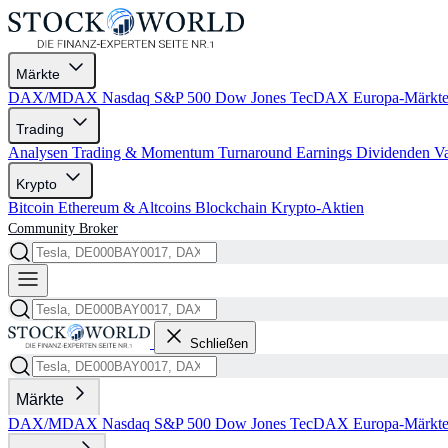
Märkte
DAX/MDAX
Nasdaq
S&P 500
Dow Jones
TecDAX
Europa-Märkt
Trading
Analysen
Trading & Momentum
Turnaround
Earnings
Dividenden
V
Krypto
Bitcoin
Ethereum & Altcoins
Blockchain
Krypto-Aktien
Community
Broker
Schließen
Märkte
DAX/MDAX
Nasdaq
S&P 500
Dow Jones
TecDAX
Europa-Märkt