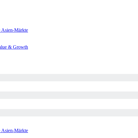
e
Asien-Märkte
alue & Growth
e
Asien-Märkte