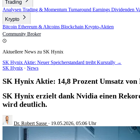
Trading
Analysen
Trading & Momentum
Turnaround
Earnings
Dividenden
V
Krypto
Bitcoin
Ethereum & Altcoins
Blockchain
Krypto-Aktien
Community
Broker
Aktuellere News zu SK Hynix
SK Hynix Aktie: Neuer Speicherstandard treibt Kursrally →
SK Hynix
·
News
SK Hynix Aktie: 14,8 Prozent Umsatz von 
SK Hynix erzielt dank Nvidia einen Rekor
wird deutlich.
Dr. Robert Sasse
·
19.05.2026, 05:06 Uhr