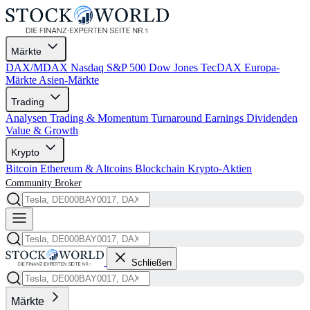
Märkte
DAX/MDAX
Nasdaq
S&P 500
Dow Jones
TecDAX
Europa-
Märkte
Asien-Märkte
Trading
Analysen
Trading & Momentum
Turnaround
Earnings
Dividenden
Value & Growth
Krypto
Bitcoin
Ethereum & Altcoins
Blockchain
Krypto-Aktien
Community
Broker
Schließen
Märkte