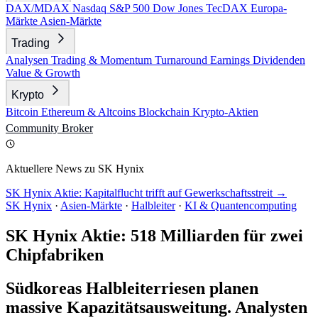
DAX/MDAX
Nasdaq
S&P 500
Dow Jones
TecDAX
Europa-
Märkte
Asien-Märkte
Trading
Analysen
Trading & Momentum
Turnaround
Earnings
Dividenden
Value & Growth
Krypto
Bitcoin
Ethereum & Altcoins
Blockchain
Krypto-Aktien
Community
Broker
Aktuellere News zu SK Hynix
SK Hynix Aktie: Kapitalflucht trifft auf Gewerkschaftsstreit →
SK Hynix
·
Asien-Märkte
·
Halbleiter
·
KI & Quantencomputing
SK Hynix Aktie: 518 Milliarden für zwei
Chipfabriken
Südkoreas Halbleiterriesen planen
massive Kapazitätsausweitung. Analysten