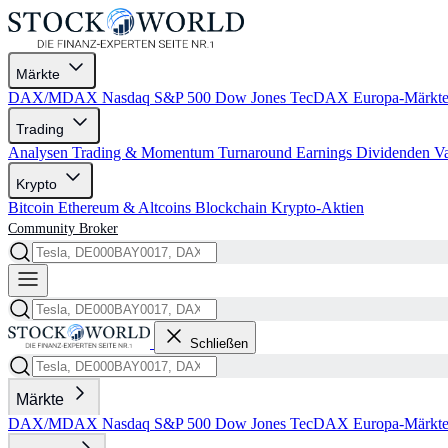
Märkte
DAX/MDAX
Nasdaq
S&P 500
Dow Jones
TecDAX
Europa-Märkt
Trading
Analysen
Trading & Momentum
Turnaround
Earnings
Dividenden
V
Krypto
Bitcoin
Ethereum & Altcoins
Blockchain
Krypto-Aktien
Community
Broker
Schließen
Märkte
DAX/MDAX
Nasdaq
S&P 500
Dow Jones
TecDAX
Europa-Märkt