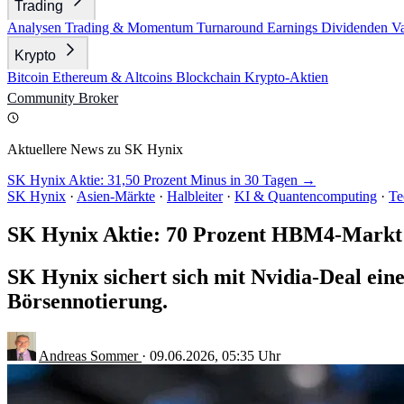
Trading
Analysen
Trading & Momentum
Turnaround
Earnings
Dividenden
V
Krypto
Bitcoin
Ethereum & Altcoins
Blockchain
Krypto-Aktien
Community
Broker
Aktuellere News zu SK Hynix
SK Hynix Aktie: 31,50 Prozent Minus in 30 Tagen →
SK Hynix
·
Asien-Märkte
·
Halbleiter
·
KI & Quantencomputing
·
Te
SK Hynix Aktie: 70 Prozent HBM4-Markt 
SK Hynix sichert sich mit Nvidia-Deal ei
Börsennotierung.
Andreas Sommer
·
09.06.2026, 05:35 Uhr