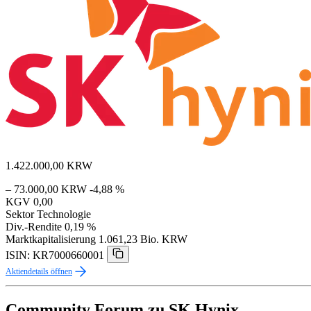
1.422.000,00
KRW
– 73.000,00 KRW
-4,88 %
KGV
0,00
Sektor
Technologie
Div.-Rendite
0,19 %
Marktkapitalisierung
1.061,23 Bio. KRW
ISIN: KR7000660001
Aktiendetails öffnen
Community Forum zu SK Hynix