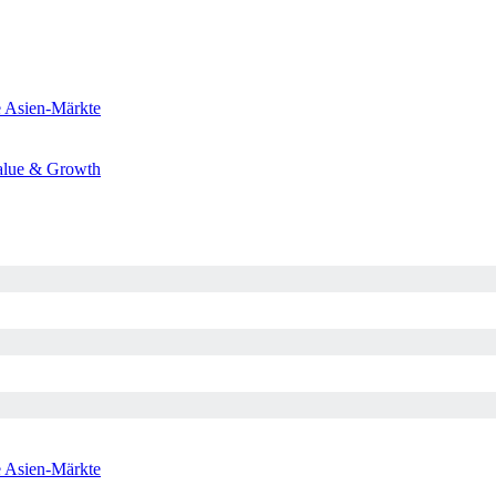
e
Asien-Märkte
alue & Growth
e
Asien-Märkte