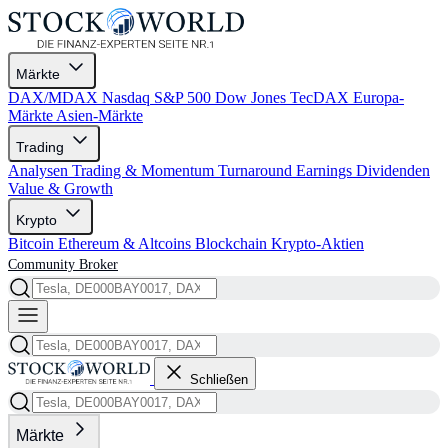
Märkte
DAX/MDAX
Nasdaq
S&P 500
Dow Jones
TecDAX
Europa-
Märkte
Asien-Märkte
Trading
Analysen
Trading & Momentum
Turnaround
Earnings
Dividenden
Value & Growth
Krypto
Bitcoin
Ethereum & Altcoins
Blockchain
Krypto-Aktien
Community
Broker
Schließen
Märkte