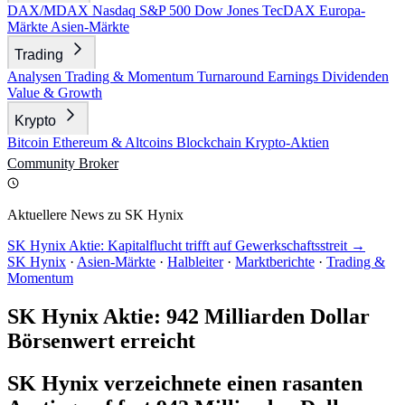
DAX/MDAX
Nasdaq
S&P 500
Dow Jones
TecDAX
Europa-
Märkte
Asien-Märkte
Trading
Analysen
Trading & Momentum
Turnaround
Earnings
Dividenden
Value & Growth
Krypto
Bitcoin
Ethereum & Altcoins
Blockchain
Krypto-Aktien
Community
Broker
Aktuellere News zu SK Hynix
SK Hynix Aktie: Kapitalflucht trifft auf Gewerkschaftsstreit →
SK Hynix
·
Asien-Märkte
·
Halbleiter
·
Marktberichte
·
Trading &
Momentum
SK Hynix Aktie: 942 Milliarden Dollar
Börsenwert erreicht
SK Hynix verzeichnete einen rasanten