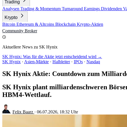
Trading
Analysen
Trading & Momentum
Turnaround
Earnings
Dividenden
V
Krypto
Bitcoin
Ethereum & Altcoins
Blockchain
Krypto-Aktien
Community
Broker
Aktuellere News zu SK Hynix
SK Hynix: Was für die Aktie jetzt entscheidend wird →
SK Hynix
·
Asien-Märkte
·
Halbleiter
·
IPOs
·
Nasdaq
SK Hynix Aktie: Countdown zum Milliard
SK Hynix plant milliardenschweren Börsen
HBM4-Wettlauf.
Felix Baarz
·
06.07.2026, 18:32 Uhr