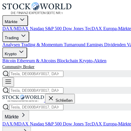
Märkte
DAX/MDAX
Nasdaq
S&P 500
Dow Jones
TecDAX
Europa-Märkt
Trading
Analysen
Trading & Momentum
Turnaround
Earnings
Dividenden
V
Krypto
Bitcoin
Ethereum & Altcoins
Blockchain
Krypto-Aktien
Community
Broker
Schließen
Märkte
DAX/MDAX
Nasdaq
S&P 500
Dow Jones
TecDAX
Europa-Märkt