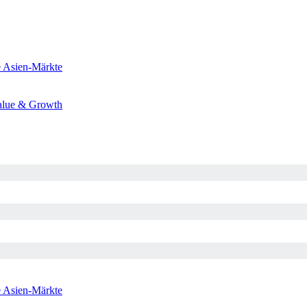
e
Asien-Märkte
alue & Growth
e
Asien-Märkte