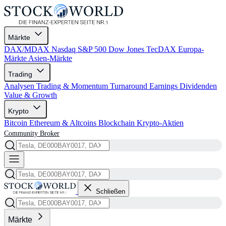
Märkte
DAX/MDAX
Nasdaq
S&P 500
Dow Jones
TecDAX
Europa-
Märkte
Asien-Märkte
Trading
Analysen
Trading & Momentum
Turnaround
Earnings
Dividenden
Value & Growth
Krypto
Bitcoin
Ethereum & Altcoins
Blockchain
Krypto-Aktien
Community
Broker
Schließen
Märkte