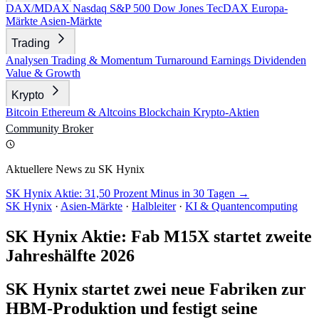
DAX/MDAX
Nasdaq
S&P 500
Dow Jones
TecDAX
Europa-
Märkte
Asien-Märkte
Trading
Analysen
Trading & Momentum
Turnaround
Earnings
Dividenden
Value & Growth
Krypto
Bitcoin
Ethereum & Altcoins
Blockchain
Krypto-Aktien
Community
Broker
Aktuellere News zu SK Hynix
SK Hynix Aktie: 31,50 Prozent Minus in 30 Tagen →
SK Hynix
·
Asien-Märkte
·
Halbleiter
·
KI & Quantencomputing
SK Hynix Aktie: Fab M15X startet zweite
Jahreshälfte 2026
SK Hynix startet zwei neue Fabriken zur
HBM-Produktion und festigt seine