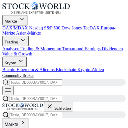
Märkte
DAX/MDAX
Nasdaq
S&P 500
Dow Jones
TecDAX
Europa-
Märkte
Asien-Märkte
Trading
Analysen
Trading & Momentum
Turnaround
Earnings
Dividenden
Value & Growth
Krypto
Bitcoin
Ethereum & Altcoins
Blockchain
Krypto-Aktien
Community
Broker
Schließen
Märkte