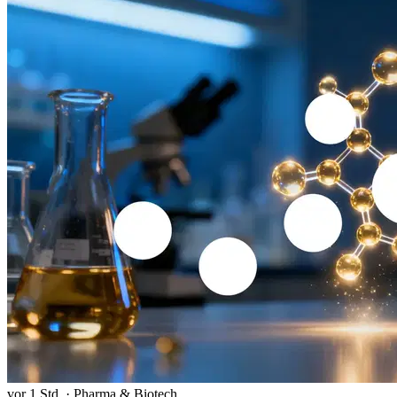
vor 1 Std.
·
Pharma & Biotech