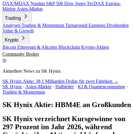
DAX/MDAX
Nasdaq
S&P 500
Dow Jones
TecDAX
Europa-
Märkte
Asien-Märkte
Trading
Analysen
Trading & Momentum
Turnaround
Earnings
Dividenden
Value & Growth
Krypto
Bitcoin
Ethereum & Altcoins
Blockchain
Krypto-Aktien
Community
Broker
Aktuellere News zu SK Hynix
SK Hynix Aktie: 38,1 Milliarden Dollar für zwei Fabriken →
SK Hynix
·
Asien-Märkte
·
Halbleiter
·
KI & Quantencomputing
·
Trading & Momentum
SK Hynix Aktie: HBM4E an Großkunden
SK Hynix verzeichnet Kursgewinne von
297 Prozent im Jahr 2026, während