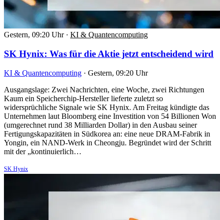
Gestern, 09:20 Uhr
·
KI & Quantencomputing
SK Hynix: Was für die Aktie jetzt entscheidend wird
KI & Quantencomputing
·
Gestern, 09:20 Uhr
Ausgangslage: Zwei Nachrichten, eine Woche, zwei Richtungen
Kaum ein Speicherchip-Hersteller lieferte zuletzt so
widersprüchliche Signale wie SK Hynix. Am Freitag kündigte das
Unternehmen laut Bloomberg eine Investition von 54 Billionen Won
(umgerechnet rund 38 Milliarden Dollar) in den Ausbau seiner
Fertigungskapazitäten in Südkorea an: eine neue DRAM-Fabrik in
Yongin, ein NAND-Werk in Cheongju. Begründet wird der Schritt
mit der „kontinuierlich…
SK Hynix